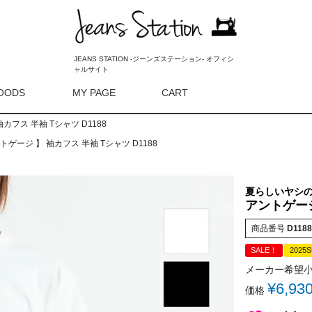
JEANS STATION -ジーンズステーション- オフィシ
ャルサイト
OODS
MY PAGE
CART
検索
 袖カフス 半袖 Tシャツ D1188
アントゲージ 】 袖カフス 半袖 Tシャツ D1188
夏らしいヤシ
アントゲージ
商品番号
D1188
SALE！
2025
メーカー希望
¥
6,93
価格