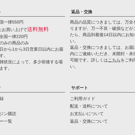
料
返品・交換
国一律550円
商品の品質につきましては、万全
りますが、万一不良・破損などが
送料無料
以上お買い上げで
たら、商品到着後14日以内にお知
全国一律220円
い。
のみの商品のみ
返品・交換につきましては、お届
日から1から3日営業日以内にお届
内にご連絡いただき、未開封・未
す。
可能です。詳しくは
こちら
をご利
雑状況によって、多少前後する場
い。
ます。
ジ
サポート
録
ご利用ガイド
配送・送料について
ジン購読
お支払いについて
ー一覧
返品・交換について