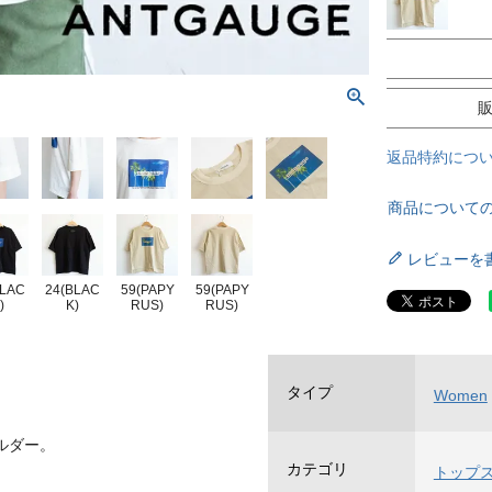
返品特約につ
商品について
レビューを
BLAC
24(BLAC
59(PAPY
59(PAPY
)
K)
RUS)
RUS)
タイプ
Women
ルダー。
カテゴリ
トップ