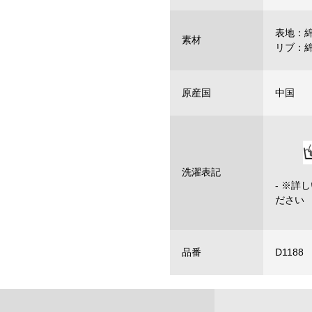
表地：綿
素材
リブ：綿
原産国
中国
洗濯表記
- ※
ださい
品番
D1188