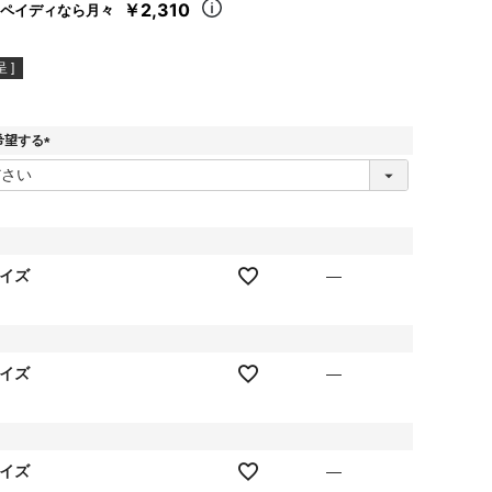
￥2,310
ペイディなら月々
 ]
希望する
(
必
須
)
サイズ
—
サイズ
—
サイズ
—