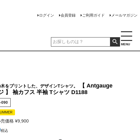
ログイン
会員登録
ご利用ガイド
メールマガジン
MENU
【 Antgauge
の木をプリントした、デザインTシャツ。
 】 袖カフス 半袖 Tシャツ D1188
-090
SUMMER
小売価格
¥
9,900
0
税込