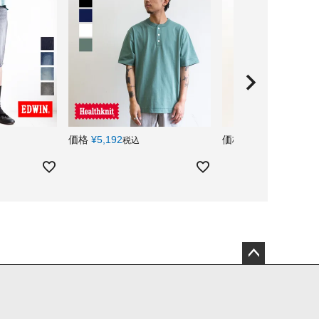
価格
¥
5,192
価格
¥
55,000
税込
税込
ペー
ジト
ップ
へ