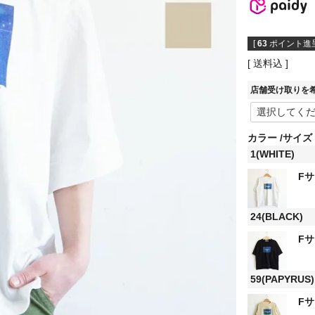
[
63
ポイント進呈
送料込
店舗受け取りを
カラー
サイズ
1(WHITE)
F
24(BLACK)
F
59(PAPYRUS)
F