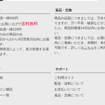
料
返品・交換
国一律550円
商品の品質につきましては、万全
りますが、万一不良・破損などが
送料無料
以上お買い上げで
たら、商品到着後14日以内にお知
全国一律220円
い。
のみの商品のみ
返品・交換につきましては、お届
日から1から3日営業日以内にお届
内にご連絡いただき、未開封・未
す。
可能です。詳しくは
こちら
をご利
雑状況によって、多少前後する場
い。
ます。
ジ
サポート
録
ご利用ガイド
配送・送料について
ジン購読
お支払いについて
ー一覧
返品・交換について