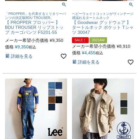
「PROPPER」を代表するミリタリーパ
ヘビーウェイトコットンがヴィンテージ
ンツの決定版BDU TROUSER。
感溢れるタートルネック
【 PROPPER プロッパー 】
【 Goodwear グッドウェア 】
BDU TROUSER リップストッ
タートルネック ポケット Tシャ
プ カーゴパンツ F5201-55
ツ 30047
メーカー希望小売価格
¥
9,350
SALE！
2021AW
メーカー希望小売価格
¥
8,910
価格
¥
9,350
税込
価格
¥
4,455
税込
詳細を見る
詳細を見る