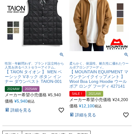
性別・年齢問わず、ブランド設立時から
柔らかく、保温性、耐久性に優れたウー
人気を誇るベストセラーアイテム。
ルボアロングフーディ。
【 TAION タイオン 】 MEN ベ
【 MOUNTAIN EQUIPMENT マ
ーシック Vネック ボタン イン
ウンテンイクイップメント 】
ナー ダウンベスト TAION-001
Wool Boa Long Hoodie ウール
ボア ロング フーディ 427141
2024AW
2025AW
SALE！
2021AW
メーカー希望小売価格
¥
5,940
メーカー希望小売価格
¥
24,200
価格
¥
5,940
税込
価格
¥
12,100
税込
詳細を見る
詳細を見る