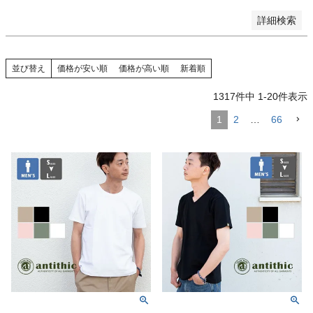
詳細検索
並び替え
価格が安い順
価格が高い順
新着順
1317
件中
1
-
20
件表示
1
2
…
66