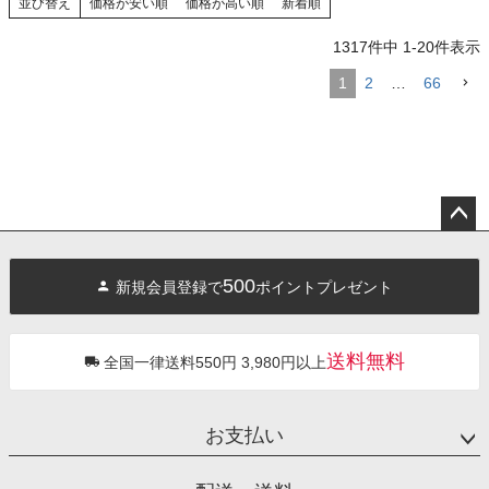
並び替え
価格が安い順
価格が高い順
新着順
1317
件中
1
-
20
件表示
1
2
…
66
ペー
ジト
500
新規会員登録で
ポイントプレゼント
ップ
へ
送料無料
全国一律送料550円 3,980円以上
お支払い