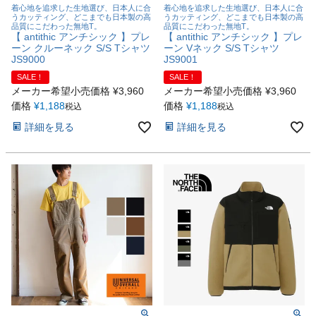
着心地を追求した生地選び、日本人に合
着心地を追求した生地選び、日本人に合
うカッティング、どこまでも日本製の高
うカッティング、どこまでも日本製の高
品質にこだわった無地T。
品質にこだわった無地T。
【 antithic アンチシック 】プレ
【 antithic アンチシック 】プレ
ーン クルーネック S/S Tシャツ
ーン Vネック S/S Tシャツ
JS9000
JS9001
SALE！
SALE！
メーカー希望小売価格
¥
3,960
メーカー希望小売価格
¥
3,960
価格
¥
1,188
価格
¥
1,188
税込
税込
詳細を見る
詳細を見る