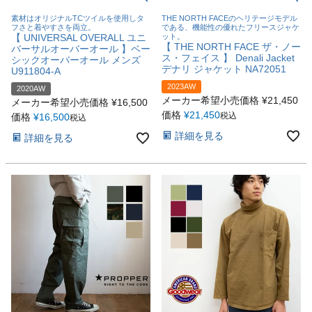
素材はオリジナルTCツイルを使用しタ
THE NORTH FACEのヘリテージモデル
フさと着やすさを両立。
である、機能性の優れたフリースジャケ
【 UNIVERSAL OVERALL ユニ
ット。
【 THE NORTH FACE ザ・ノー
バーサルオーバーオール 】ベー
ス・フェイス 】 Denali Jacket
シックオーバーオール メンズ
デナリ ジャケット NA72051
U911804-A
2023AW
2020AW
メーカー希望小売価格
¥
21,450
メーカー希望小売価格
¥
16,500
価格
¥
21,450
税込
価格
¥
16,500
税込
詳細を見る
詳細を見る