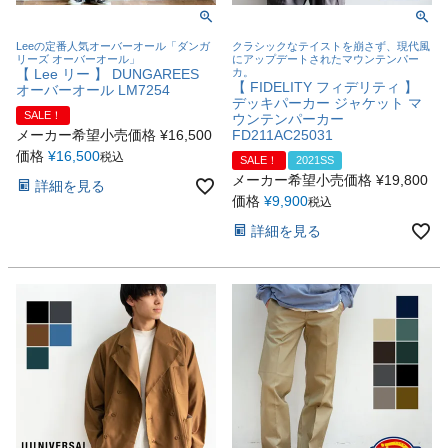
Leeの定番人気オーバーオール「ダンガ
クラシックなテイストを崩さず、現代風
リーズ オーバーオール」
にアップデートされたマウンテンパー
【 Lee リー 】 DUNGAREES
カ。
【 FIDELITY フィデリティ 】
オーバーオール LM7254
デッキパーカー ジャケット マ
SALE！
ウンテンパーカー
メーカー希望小売価格
¥
16,500
FD211AC25031
価格
¥
16,500
税込
SALE！
2021SS
メーカー希望小売価格
¥
19,800
詳細を見る
価格
¥
9,900
税込
詳細を見る