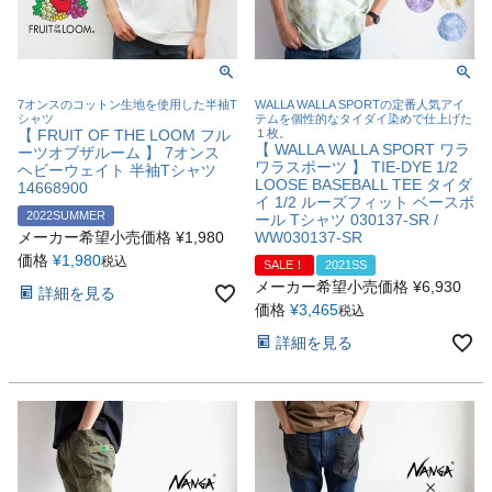
7オンスのコットン生地を使用した半袖T
WALLA WALLA SPORTの定番人気アイ
シャツ
テムを個性的なタイダイ染めで仕上げた
【 FRUIT OF THE LOOM フル
１枚。
【 WALLA WALLA SPORT ワラ
ーツオブザルーム 】 7オンス
ワラスポーツ 】 TIE-DYE 1/2
ヘビーウェイト 半袖Tシャツ
LOOSE BASEBALL TEE タイダ
14668900
イ 1/2 ルーズフィット ベースボ
2022SUMMER
ール Tシャツ 030137-SR /
メーカー希望小売価格
¥
1,980
WW030137-SR
価格
¥
1,980
税込
SALE！
2021SS
メーカー希望小売価格
¥
6,930
詳細を見る
価格
¥
3,465
税込
詳細を見る