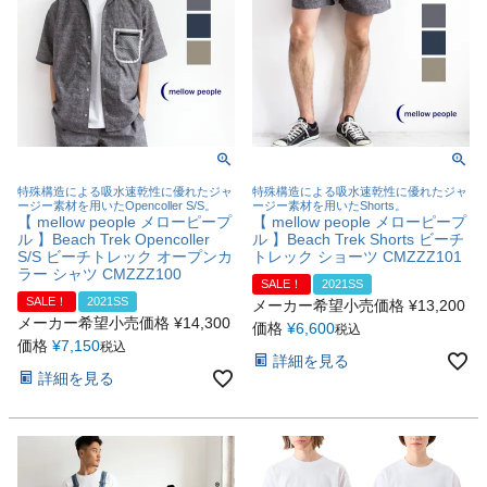
特殊構造による吸水速乾性に優れたジャ
特殊構造による吸水速乾性に優れたジャ
ージー素材を用いたOpencoller S/S。
ージー素材を用いたShorts。
【 mellow people メローピープ
【 mellow people メローピープ
ル 】Beach Trek Opencoller
ル 】Beach Trek Shorts ビーチ
S/S ビーチトレック オープンカ
トレック ショーツ CMZZZ101
ラー シャツ CMZZZ100
SALE！
2021SS
SALE！
2021SS
メーカー希望小売価格
¥
13,200
メーカー希望小売価格
¥
14,300
価格
¥
6,600
税込
価格
¥
7,150
税込
詳細を見る
詳細を見る