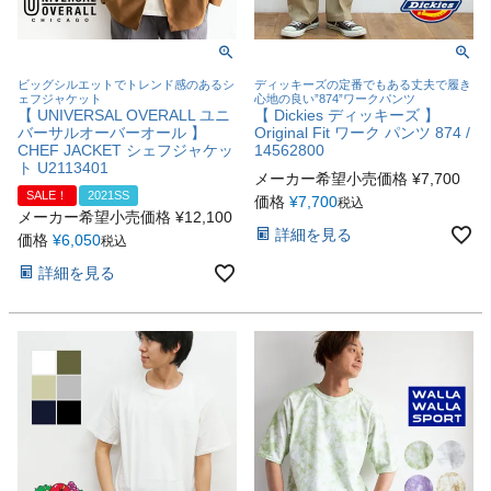
ビッグシルエットでトレンド感のあるシ
ディッキーズの定番でもある丈夫で履き
ェフジャケット
心地の良い”874”ワークパンツ
【 UNIVERSAL OVERALL ユニ
【 Dickies ディッキーズ 】
バーサルオーバーオール 】
Original Fit ワーク パンツ 874 /
CHEF JACKET シェフジャケッ
14562800
ト U2113401
メーカー希望小売価格
¥
7,700
SALE！
2021SS
価格
¥
7,700
税込
メーカー希望小売価格
¥
12,100
詳細を見る
価格
¥
6,050
税込
詳細を見る