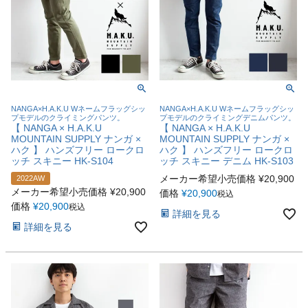
NANGA×H.A.K.U Wネームフラッグシッ
NANGA×H.A.K.U Wネームフラッグシッ
プモデルのクライミングパンツ。
プモデルのクライミングデニムパンツ。
【 NANGA × H.A.K.U
【 NANGA × H.A.K.U
MOUNTAIN SUPPLY ナンガ ×
MOUNTAIN SUPPLY ナンガ ×
ハク 】 ハンズフリー ロークロ
ハク 】 ハンズフリー ロークロ
ッチ スキニー HK-S104
ッチ スキニー デニム HK-S103
メーカー希望小売価格
¥
20,900
2022AW
メーカー希望小売価格
¥
20,900
価格
¥
20,900
税込
価格
¥
20,900
税込
詳細を見る
詳細を見る