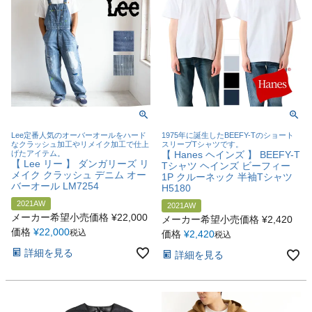
Lee定番人気のオーバーオールをハード
1975年に誕生したBEEFY-Tのショート
なクラッシュ加工やリメイク加工で仕上
スリーブTシャツです。
げたアイテム。
【 Hanes ヘインズ 】 BEEFY-T
【 Lee リー 】 ダンガリーズ リ
Tシャツ ヘインズ ビーフィー
メイク クラッシュ デニム オー
1P クルーネック 半袖Tシャツ
バーオール LM7254
H5180
2021AW
2021AW
メーカー希望小売価格
¥
22,000
メーカー希望小売価格
¥
2,420
価格
¥
22,000
税込
価格
¥
2,420
税込
詳細を見る
詳細を見る