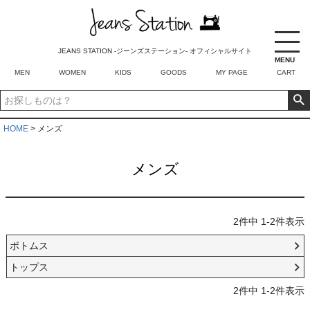
SALE
タグ
JEANS STATION -ジーンズステーション- オフィシャルサイト
RECOMMEND ITEM
MENU
在庫なし商品
MEN
WOMEN
KIDS
GOODS
MY PAGE
CART
在庫なし商品を表示しない
商品番号/JANコード
HOME
メンズ
メンズ
並び順
新着順
登録順
価格が安い順
2
件中
1
-
2
件表示
価格が高い順
優先度順
ボトムス
レビュー順
トップス
キーワードヒット順
2
件中
1
-
2
件表示
検索