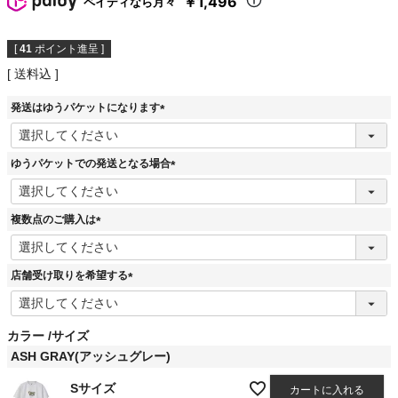
￥1,496
ペイディなら月々
[
41
ポイント進呈 ]
送料込
発送はゆうパケットになります
(
必
須
ゆうパケットでの発送となる場合
)
(
必
須
複数点のご購入は
)
(
必
須
店舗受け取りを希望する
)
(
必
須
カラー
サイズ
)
ASH GRAY(アッシュグレー)
Sサイズ
カートに入れる