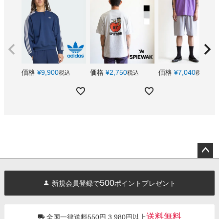
価格
¥
9,900
価格
¥
2,750
価格
¥
7,040
税込
税込
税込
ペー
ジト
500
新規会員登録で
ポイントプレゼント
ップ
へ
送料無料
全国一律送料550円 3,980円以上