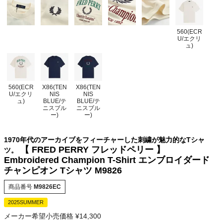
560(ECR
U/エクリ
ュ)
560(ECR
X86(TEN
X86(TEN
U/エクリ
NIS
NIS
ュ)
BLUE/テ
BLUE/テ
ニスブル
ニスブル
ー)
ー)
1970年代のアーカイブをフィーチャーした刺繍が魅力的なTシャ
【 FRED PERRY フレッドペリー 】
ツ。
Embroidered Champion T-Shirt エンブロイダード
チャンピオン Tシャツ M9826
商品番号
M9826EC
2025SUMMER
メーカー希望小売価格
¥
14,300