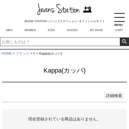
商品番号/JANコード
JEANS STATION -ジーンズステーション- オフィシャルサイト
MENU
並び順
MEN
WOMEN
KIDS
GOODS
MY PAGE
CART
新着順
登録順
価格が安い順
価格が高い順
HOME
ブランド
K
Kappa(カッパ)
優先度順
レビュー順
Kappa(カッパ)
キーワードヒット順
検索
詳細検索
現在登録されている商品はありません。