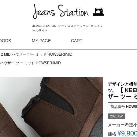
JEANS STATION -ジーンズステーション- オフィシ
ャルサイト
OODS
MY PAGE
CART
検索
2 MID ハウザー ツー ミッド HOWSERIIMID
 ハウザー ツー ミッド HOWSERIIMID
デザインと機
【 KE
ツ。
ザー ツー ミ
商品番号
HOWS
2020AW
メーカー希望
¥
9,90
価格