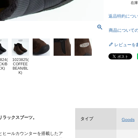
在
返品特約につ
商品について
レビューを
824(
1023825(
CK/B
COFFEE
CK)
BEAN/BL
K)
リラックスブーツ。
タイプ
Goods
とヒールカウンターを搭載したア