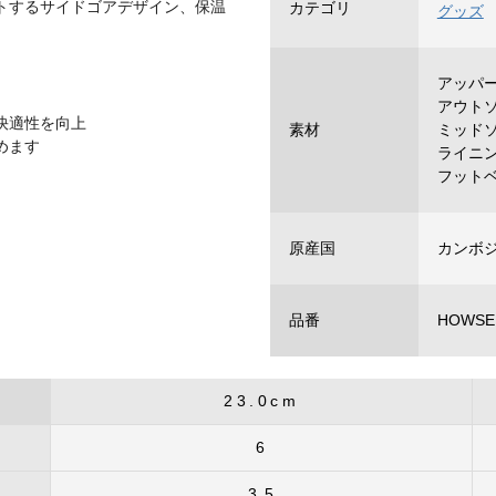
トするサイドゴアデザイン、保温
カテゴリ
グッズ
アッパ
アウト
快適性を向上
素材
ミッド
めます
ライニ
フットベ
原産国
カンボ
品番
HOWSER
23.0cm
6
3.5