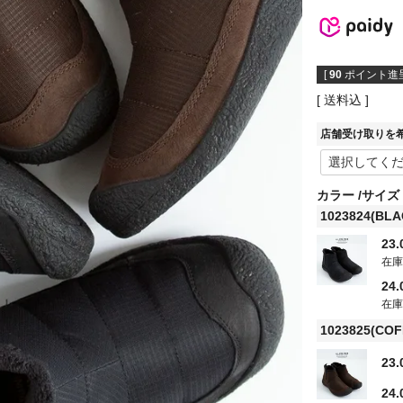
[
90
ポイント進呈
送料込
店舗受け取りを
カラー
サイズ
1023824(BL
23.
在
24.
在
1023825(COF
23.
24.