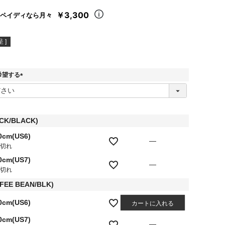
￥3,300
ペイディなら月々
 ]
希望する
(
必
須
)
ACK/BLACK)
0cm(US6)
—
庫切れ
0cm(US7)
—
庫切れ
FEE BEAN/BLK)
0cm(US6)
カートに入れる
0cm(US7)
—