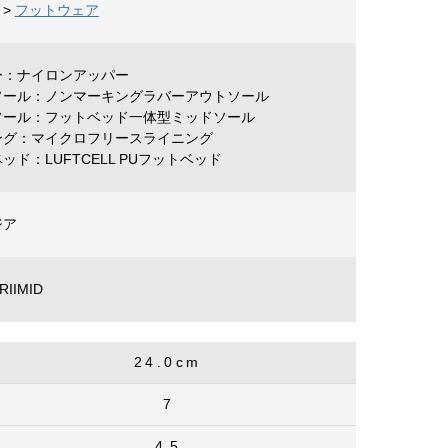
>
フットウェア
ー：ナイロンアッパー
ソール：ノンマーキングラバーアウトソール
ソール：フットベッド一体型ミッドソール
ング：マイクロフリースライニング
ッド：LUFTCELL PUフットベッド
ジア
IIMID
24.0cm
7
4.5