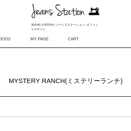
新着順
登録順
価格が安
ッド
イエロー
オレンジ
キーワードヒット順
ンク
ゴールド
シルバー
JEANS STATION -ジーンズステーション- オフィシ
ャルサイト
リーサイズ
OODS
MY PAGE
CART
検索
RING
2023AW
SALE
MYSTERY RANCH(ミステリーランチ)
検索