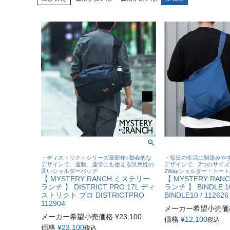
・ディストリクトシリーズ最新作♪都会的な
・毎日の生活に馴染みや
デザインで、通勤、通学にも使える汎用性の
デザインで、2つのサイ
高いショルダーバッグ
2Wayショルダー・トー
【 MYSTERY RANCH ミステリー
【 MYSTERY RA
ランチ 】 DISTRICT PRO 17L ディ
ランチ 】 BINDLE 
ストリクト プロ DISTRICTPRO
BINDLE10 / 112626
112904
メーカー希望小売価
メーカー希望小売価格
¥
23,100
価格
¥
12,100
税込
価格
¥
23,100
税込