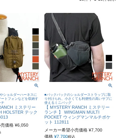
体やショルダーハーネスに
■バックパックのショルダーストラップに取
マートフォンなどを収納す
り付けられ、小さくても利便性の高いサブに
ーチ
使えるミニバッグ
 RANCH ミステリー
【 MYSTERY RANCH ミステリー
H HOLSTER テック
ランチ 】 WINGMAN MULTI
013
POCKET ウィングマンマルチポケ
ット 112811
小売価格
¥
6,050
メーカー希望小売価格
¥
7,700
込
価格
¥
7,700
税込