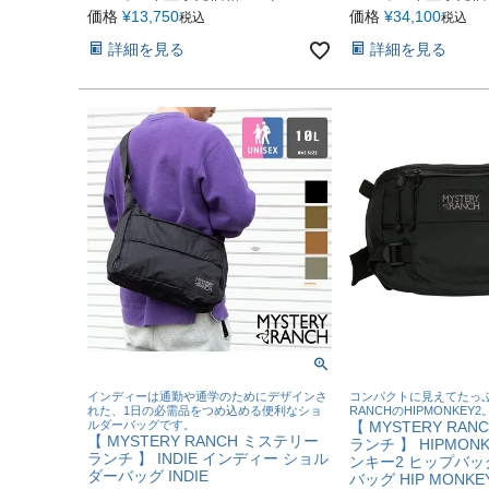
価格
¥
13,750
価格
¥
34,100
税込
税込
詳細を見る
詳細を見る
インディーは通勤や通学のためにデザインさ
コンパクトに見えてたっぷ
れた、1日の必需品をつめ込める便利なショ
RANCHのHIPMONKEY2
ルダーバッグです。
【 MYSTERY RA
【 MYSTERY RANCH ミステリー
ランチ 】 HIPMON
ランチ 】 INDIE インディー ショル
ンキー2 ヒップバッ
ダーバッグ INDIE
バッグ HIP MONKE