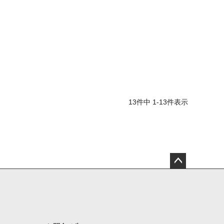
13
件中
1
-
13
件表示
ペー
ジト
ップ
へ