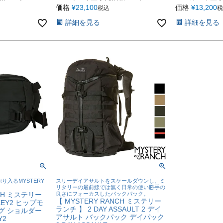
価格
¥
23,100
価格
¥
13,200
税込
税
詳細を見る
詳細を見る
り入るMYSTERY
スリーデイアサルトをスケールダウンし、ミ
。
リタリーの最前線では無く日常の使い勝手の
NCH ミステリー
良さにフォーカスしたバックパック。
【 MYSTERY RANCH ミステリー
KEY2 ヒップモ
ランチ 】 2 DAY ASSAULT 2 デイ
グ ショルダー
アサルト バックパック デイパック
Y2