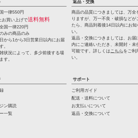
料
返品・交換
国一律550円
商品の品質につきましては、万全
りますが、万一不良・破損などが
送料無料
以上お買い上げで
たら、商品到着後14日以内にお知
全国一律220円
い。
のみの商品のみ
返品・交換につきましては、お届
日から1から3日営業日以内にお届
内にご連絡いただき、未開封・未
す。
可能です。詳しくは
こちら
をご利
雑状況によって、多少前後する場
い。
ます。
ジ
サポート
録
ご利用ガイド
配送・送料について
ジン購読
お支払いについて
ー一覧
返品・交換について