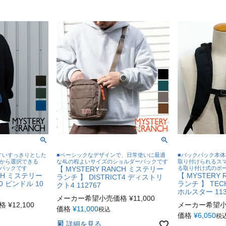
すいすっきりとした
■ベーシックなデザインで、日常使いに最適
■バックパック本
ズから選択できる
な4Lの程よいサイズのショルダーバックです
取り付けられるス
トバックです
【 MYSTERY RANCH ミステリー
る取り付け式のポ
NCH ミステリー
【 MYSTERY
ランチ 】 DISTRICT4 ディストリ
10 ビンドル 10
ランチ 】 TEC
クト4 112767
ホルスター 113
メーカー希望小売価格
¥
11,000
格
¥
12,100
メーカー希望
価格
¥
11,000
税込
価格
¥
6,050
税
詳細を見る