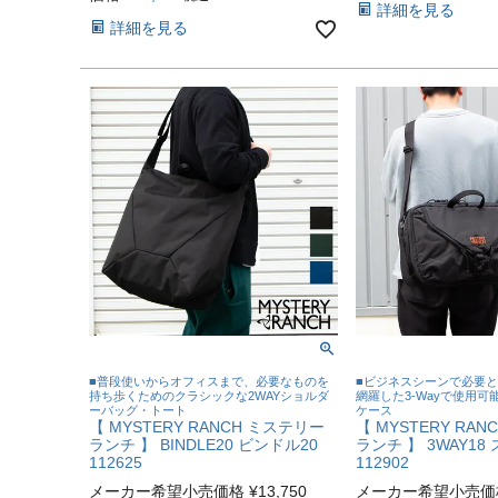
詳細を見る
詳細を見る
■普段使いからオフィスまで、必要なものを
■ビジネスシーンで必要
持ち歩くためのクラシックな2WAYショルダ
網羅した3-Wayで使用
ーバッグ・トート
ケース
【 MYSTERY RANCH ミステリー
【 MYSTERY RA
ランチ 】 BINDLE20 ビンドル20
ランチ 】 3WAY18
112625
112902
メーカー希望小売価格
¥
13,750
メーカー希望小売価