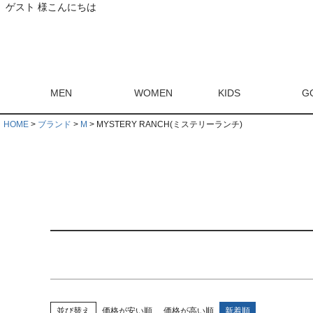
カラー
ゲスト 様こんにちは
ホワイト
ブラック
グレー
ベージュ
レ
ブラウン
グリーン
ブルー
パープル
ピ
マルチ
サイズ
Sサイズ
Mサイズ
Lサイズ
XLサイズ
フ
MEN
WOMEN
KIDS
G
シーズン
HOME
ブランド
M
MYSTERY RANCH(ミステリーランチ)
2025AW
2025SUMMER
2024AW
2024SP
タグ
RECOMMEND ITEM
並び替え
価格が安い順
価格が高い順
新着順