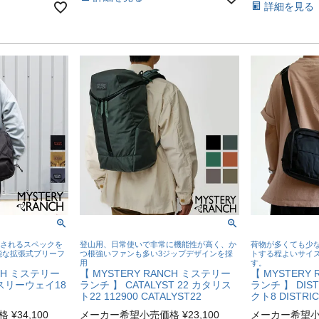
詳細を見る
とされるスペックを
登山用、日常使いで非常に機能性が高く、か
荷物が多くても少
可能な拡張式ブリーフ
つ根強いファンも多い3ジップデザインを採
トする程よいサイ
用
す。
NCH ミステリー
【 MYSTERY RANCH ミステリー
【 MYSTERY
 スリーウェイ18
ランチ 】 CATALYST 22 カタリス
ランチ 】 DIS
ト22 112900 CATALYST22
クト8 DISTRIC
格
¥
34,100
メーカー希望小売価格
¥
23,100
メーカー希望