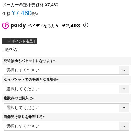
メーカー希望小売価格
¥
7,480
¥
7,480
価格
税込
￥2,493
ペイディなら月々
[
68
ポイント進呈 ]
送料込
発送はゆうパケットになります
(
必
須
ゆうパケットでの発送となる場合
)
(
必
須
複数点のご購入は
)
(
必
須
店舗受け取りを希望する
)
(
必