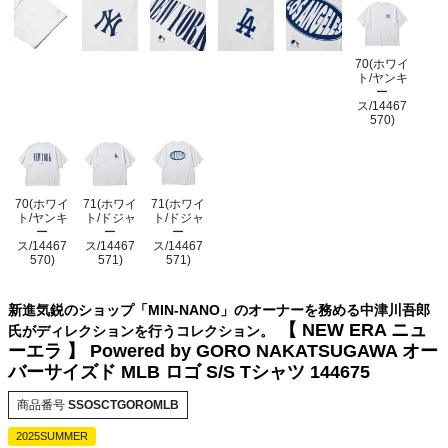
70(ホワイ
ト/ヤンキ
ー
ス/14467
570)
70(ホワイ
71(ホワイ
71(ホワイ
ト/ヤンキ
ト/ドジャ
ト/ドジャ
ー
ー
ー
ス/14467
ス/14467
ス/14467
570)
571)
571)
新進気鋭のショップ「MIN-NANO」のオーナーを務める中津川吾郎
【 NEW ERA ニュ
氏がディレクションを行うコレクション。
ーエラ 】 Powered by GORO NAKATSUGAWA オー
バーサイズド MLB ロゴ S/S Tシャツ 144675
商品番号
SSOSCTGOROMLB
2025SUMMER