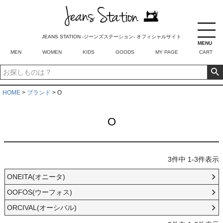
2024SPRING
2023AW
SALE
JEANS STATION -ジーンズステーション- オフィシャルサイト
MENU
タグ
MEN
WOMEN
KIDS
GOODS
MY PAGE
CART
RECOMMEND ITEM
在庫なし商品
在庫なし商品を表示しない
HOME
ブランド
O
商品番号/JANコード
O
並び順
新着順
登録順
3
件中
1
-
3
件表示
価格が安い順
ONEITA(オニータ)
価格が高い順
優先度順
OOFOS(ウーフォス)
レビュー順
ORCIVAL(オーシバル)
キーワードヒット順