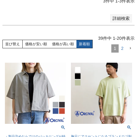
3
件中
1
-
3
件表示
検索
詳細検索
39
件中
1
-
20
件表示
並び替え
価格が安い順
価格が高い順
新着順
1
2
・製品染めならではのパッカリングが特
胸元にアクセントになるブランドロゴ刺