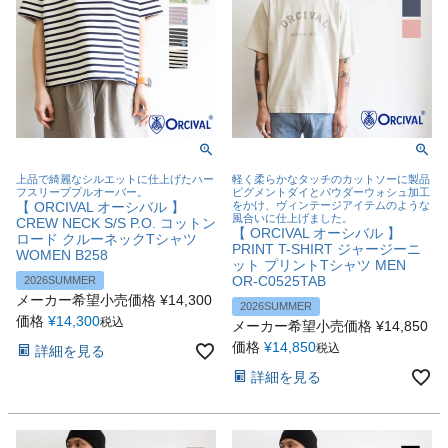
上品で綺麗なシルエットに仕上げたハー
軽く柔らかなタッチのカットソーに製品
フスリーブプルオーバー。
ピグメントダイとパウダーウォシュ加工
【 ORCIVAL オーシバル 】
をかけ、ヴィンテージアイテムのような
風合いに仕上げました。
CREW NECK S/S P.O. コットン
【 ORCIVAL オーシバル 】
ロード クルーネックTシャツ
PRINT T-SHIRT ジャージーニ
WOMEN B258
ット プリントTシャツ MEN
OR-C0525TAB
2026SUMMER
メーカー希望小売価格
¥
14,300
2026SUMMER
価格
¥
14,300
税込
メーカー希望小売価格
¥
14,850
価格
¥
14,850
税込
詳細を見る
詳細を見る