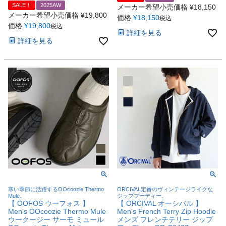
SALE！
2025AW
メーカー希望小売価格
¥
18,150
メーカー希望小売価格
¥
19,800
価格
¥
18,150
税込
価格
¥
19,800
税込
詳細を見る
詳細を見る
寒い季節に活躍するOOcoozie Thermo
ORCIVAL定番のヴィンテージライクな
Mule。
ジップフーディー。
【 OOFOS ウーフォス 】
【 ORCIVAL オーシバル 】
Men's OOcoozie Thermo Mule
Men's French Terry Zip Hoodie
ウークージー サーモ ミュール
メンズ フレンチテリー ジップ