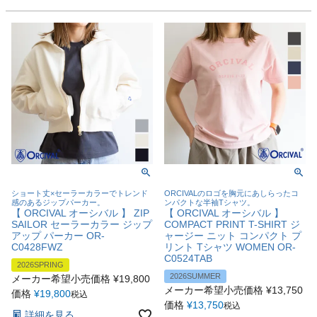
ショート丈×セーラーカラーでトレンド
ORCIVALのロゴを胸元にあしらったコ
感のあるジップパーカー。
ンパクトな半袖Tシャツ。
【 ORCIVAL オーシバル 】 ZIP
【 ORCIVAL オーシバル 】
SAILOR セーラーカラー ジップ
COMPACT PRINT T-SHIRT ジ
アップ パーカー OR-
ャージー ニット コンパクト プ
C0428FWZ
リント Tシャツ WOMEN OR-
C0524TAB
2026SPRING
2026SUMMER
メーカー希望小売価格
¥
19,800
メーカー希望小売価格
¥
13,750
価格
¥
19,800
税込
価格
¥
13,750
税込
詳細を見る