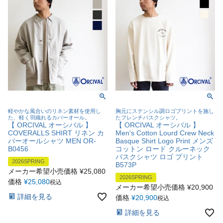
軽やかな風合いのリネン素材を使用し
胸元にステンシル調ロゴプリントを施し
た、軽く羽織れるカバーオール。
たフレンチバスクシャツ。
【 ORCIVAL オーシバル 】
【 ORCIVAL オーシバル 】
COVERALLS SHIRT リネン カ
Men's Cotton Lourd Crew Neck
バーオールシャツ MEN OR-
Basque Shirt Logo Print メンズ
B0456
コットン ロード クルーネック
バスクシャツ ロゴ プリント
2026SPRING
B573P
メーカー希望小売価格
¥
25,080
2026SPRING
価格
¥
25,080
税込
メーカー希望小売価格
¥
20,900
詳細を見る
価格
¥
20,900
税込
詳細を見る