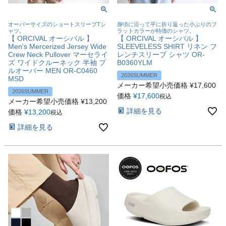
オーバーサイズのショートスリーブTシ
身頃に沿って平に折り返った小ぶりのフ
ャツ。
ラットカラーが特徴のシャツ。
【 ORCIVAL オーシバル 】
【 ORCIVAL オーシバル 】
Men's Mercerized Jersey Wide
SLEEVELESS SHIRT リネン フ
Crew Neck Pullover マーセライ
レンチスリーブ シャツ OR-
ズ ワイドクルーネック 半袖 プ
B0360YLM
ルオーバー MEN OR-C0460
2026SUMMER
MSD
メーカー希望小売価格
¥
17,600
2026SUMMER
価格
¥
17,600
税込
メーカー希望小売価格
¥
13,200
詳細を見る
価格
¥
13,200
税込
詳細を見る