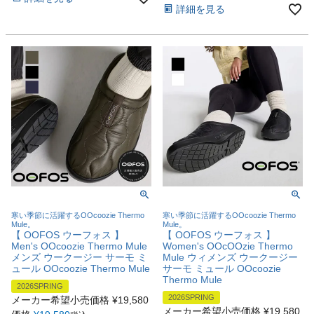
詳細を見る
寒い季節に活躍するOOcoozie Thermo
寒い季節に活躍するOOcoozie Thermo
Mule。
Mule。
【 OOFOS ウーフォス 】
【 OOFOS ウーフォス 】
Men's OOcoozie Thermo Mule
Women's OOcOOzie Thermo
メンズ ウークージー サーモ ミ
Mule ウィメンズ ウークージー
ュール OOcoozie Thermo Mule
サーモ ミュール OOcoozie
Thermo Mule
2026SPRING
2026SPRING
メーカー希望小売価格
¥
19,580
メーカー希望小売価格
¥
19,580