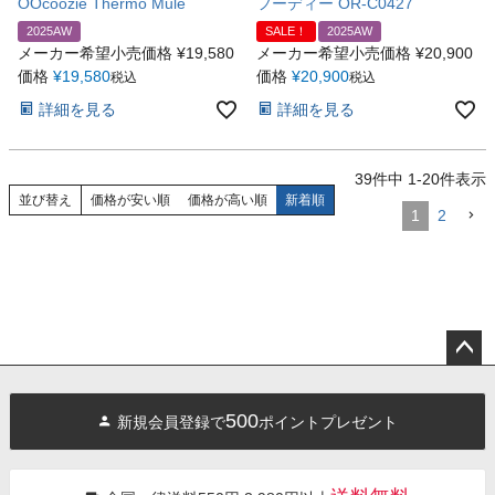
OOcoozie Thermo Mule
フーディー OR-C0427
2025AW
SALE！
2025AW
メーカー希望小売価格
¥
19,580
メーカー希望小売価格
¥
20,900
価格
¥
19,580
価格
¥
20,900
税込
税込
詳細を見る
詳細を見る
39
件中
1
-
20
件表示
並び替え
価格が安い順
価格が高い順
新着順
1
2
ペー
ジト
500
新規会員登録で
ポイントプレゼント
ップ
へ