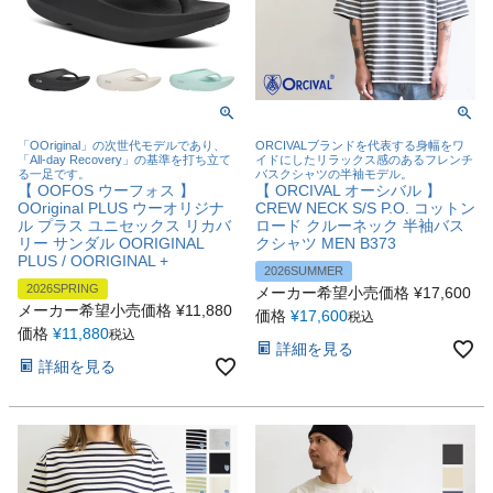
「OOriginal」の次世代モデルであり、
ORCIVALブランドを代表する身幅をワ
「All-day Recovery」の基準を打ち立て
イドにしたリラックス感のあるフレンチ
る一足です。
バスクシャツの半袖モデル。
【 OOFOS ウーフォス 】
【 ORCIVAL オーシバル 】
OOriginal PLUS ウーオリジナ
CREW NECK S/S P.O. コットン
ル プラス ユニセックス リカバ
ロード クルーネック 半袖バス
リー サンダル OORIGINAL
クシャツ MEN B373
PLUS / OORIGINAL +
2026SUMMER
2026SPRING
メーカー希望小売価格
¥
17,600
メーカー希望小売価格
¥
11,880
価格
¥
17,600
税込
価格
¥
11,880
税込
詳細を見る
詳細を見る