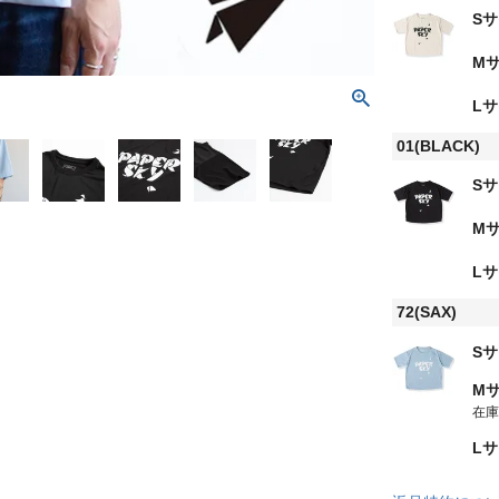
S
M
L
01(BLACK)
S
M
L
72(SAX)
S
M
在
L