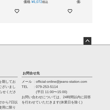
価格
¥
6,072
価格
¥
5,192
税込
税込
ペー
ジト
ップ
へ
お問合せ先
を期してお
メール
official-online@jeans-station.com
ございまし
TEL
079-253-5114
らせくださ
(平日 11:00〜15:00)
お問い合わせについては、24時間以内に回答
けから7日以
を行わせていただきます(休業日を除く)
使用に限り