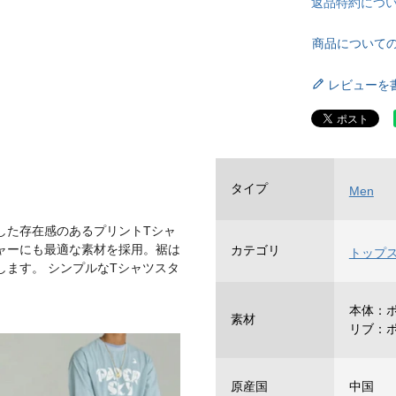
返品特約につ
商品について
レビューを
タイプ
Men
した存在感のあるプリントTシャ
ャーにも最適な素材を採用。裾は
カテゴリ
トップ
ます。 シンプルなTシャツスタ
本体：ポ
素材
リブ：ポ
原産国
中国