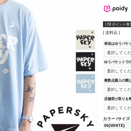
[
72
ポイント進呈
送料込
発送はゆうパケ
ゆうパケットで
複数点購入の際
店舗受け取りを
カラー
サイズ
00(WHITE)