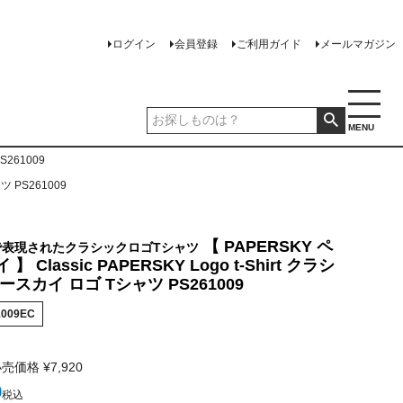
ログイン
会員登録
ご利用ガイド
メールマガジン
MENU
S261009
ツ PS261009
【 PAPERSKY ペ
紙)で表現されたクラシックロゴTシャツ
 Classic PAPERSKY Logo t-Shirt クラシ
スカイ ロゴ Tシャツ PS261009
1009EC
小売価格
¥
7,920
0
税込