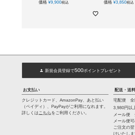
価格
¥
9,900
価格
¥
3,850
税込
税込
500
新規会員登録で
ポイントプレゼント
お支払い
配送・送
クレジットカード、AmazonPay、あと払い
宅配便 全
（ペイディ）、PayPayがご利用になれます。
3,980円
詳しくは
こちら
をご利用ください。
メール便 
メール便可
ご注文の翌
けいたしま