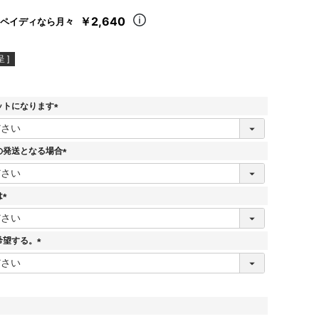
￥2,640
ペイディなら月々
 ]
ットになります
(
必
須
の発送となる場合
)
(
必
須
は
)
(
必
須
希望する。
)
(
必
須
)