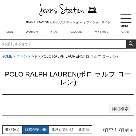
在庫なし商品を表示しない
商品番号/JANコード
JEANS STATION -ジーンズステーション- オフィシャルサイト
MENU
MEN
WOMEN
KIDS
GOODS
MY PAGE
CART
並び順
新着順
登録順
HOME
ブランド
P
POLO RALPH LAUREN(ポロ ラルフ ローレン)
価格が安い順
価格が高い順
優先度順
POLO RALPH LAUREN(ポロ ラルフ ロー
レビュー順
レン)
キーワードヒット順
検索
詳細検索
7
件中
1
-
7
件表示
並び替え
価格が安い順
価格が高い順
新着順