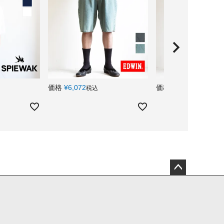
価格
¥
6,072
価格
¥
5,192
税込
税込
ペー
ジト
ップ
へ