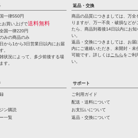
料
返品・交換
国一律550円
商品の品質につきましては、万全
りますが、万一不良・破損などが
送料無料
以上お買い上げで
たら、商品到着後14日以内にお知
全国一律220円
い。
のみの商品のみ
返品・交換につきましては、お届
日から1から3日営業日以内にお届
内にご連絡いただき、未開封・未
す。
可能です。詳しくは
こちら
をご利
雑状況によって、多少前後する場
い。
ます。
ジ
サポート
録
ご利用ガイド
配送・送料について
ジン購読
お支払いについて
ー一覧
返品・交換について