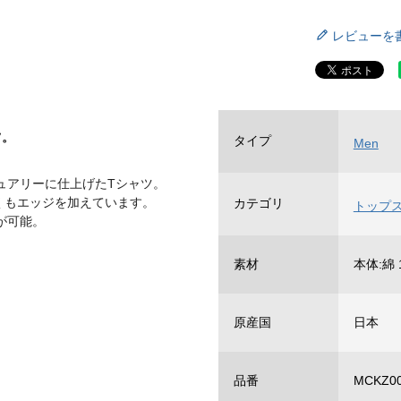
レビューを
ツ。
タイプ
Men
ュアリーに仕上げたTシャツ。
なくもエッジを加えています。
カテゴリ
トップ
が可能。
素材
本体:綿 
原産国
日本
品番
MCKZ00