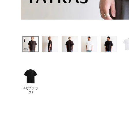
99(ブラッ
ク)