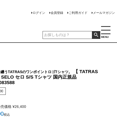
ログイン
会員登録
ご利用ガイド
メールマガジン
MENU
【 TATRAS
纏うTATRASのワンポイントロゴTシャツ。
SELO セロ S/S Tシャツ 国内正規品
083588
EC
小売価格
¥
26,400
00
税込