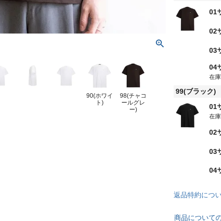
01
02
03
04
在
99(ブラック)
90(ホワイ
98(チャコ
ト)
ールグレ
01
ー)
在
02
03
04
返品特約につ
商品について