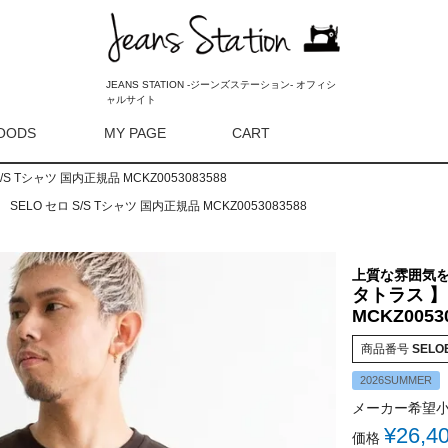
JEANS STATION -ジーンズステーション- オフィシ
ャルサイト
OODS
MY PAGE
CART
検索
S/S Tシャツ 国内正規品 MCKZ0053083588
】 SELO セロ S/S Tシャツ 国内正規品 MCKZ0053083588
上質な雰囲気を
タトラス 】 
MCKZ0053
商品番号
SELO
2026SUMMER
メーカー希望
¥
26,4
価格