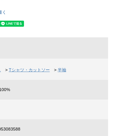
書く
ス
>
Tシャツ・カットソー
>
半袖
100%
53083588