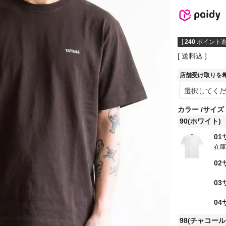
[
240
ポイント進
送料込
店舗受け取りを
カラー
サイズ
90(ホワイト)
01
在
02
03
04
98(チャコール