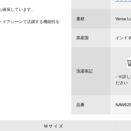
も確保しています。
素材
Versa
トドアシーンで活躍する機能性を
原産国
インド
洗濯表記
- ※
ださい
品番
NAW62
Mサイズ