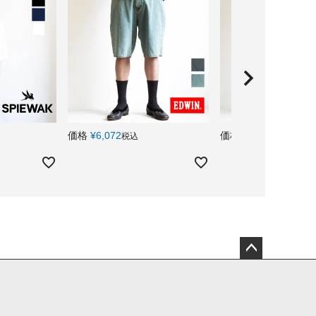
価格
¥
6,072
価格
¥
5,192
税込
税込
ペー
ジト
ップ
へ