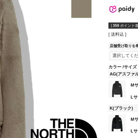
[
350
ポイント進
送料込
店舗受け取りを
カラー
サイズ
AG(アスファ
M
L
K(ブラック)
M
L