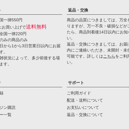
料
返品・交換
国一律550円
商品の品質につきましては、万全
りますが、万一不良・破損などが
送料無料
以上お買い上げで
たら、商品到着後14日以内にお知
全国一律220円
い。
のみの商品のみ
返品・交換につきましては、お届
日から1から3日営業日以内にお届
内にご連絡いただき、未開封・未
す。
可能です。詳しくは
こちら
をご利
雑状況によって、多少前後する場
い。
ます。
ジ
サポート
録
ご利用ガイド
配送・送料について
ジン購読
お支払いについて
ー一覧
返品・交換について