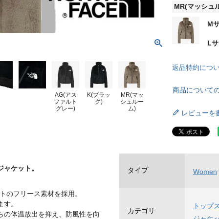
MR(マッシュ
M
L
返品特約につ
商品について
AG(アス
K(ブラッ
MR(マッ
ファルト
ク)
シュルー
グレー)
ム)
レビューを
ジャケット。
タイプ
Women
フトのフリース素材を採用。
ます。
トップ
カテゴリ
らの体温放出を抑え、防風性を向
ジャケ