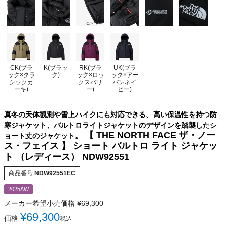
CK(ブラ
K(ブラッ
RK(ブラ
UK(ブラ
ック×クラ
ク)
ック×ロッ
ック×アー
シックカ
クスバリ
バンネイ
ーキ)
ー)
ビー)
真冬の天体観測や雪上ハイクにも対応できる、高い保温性を持つ防
寒ジャケット、バルトロライトジャケットのデザインを踏襲したシ
【 THE NORTH FACE ザ・ノー
ョート丈のジャケット。
ス・フェイス 】 ショート バルトロ ライト ジャケッ
ト （レディース） NDW92551
商品番号
NDW92551EC
2025AW
メーカー希望小売価格
¥
69,300
¥
69,300
価格
税込