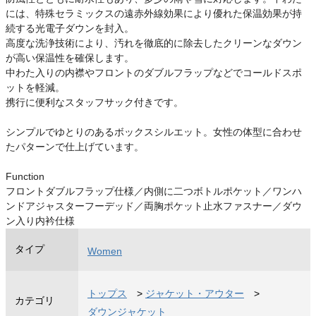
には、特殊セラミックスの遠赤外線効果により優れた保温効果が持
続する光電子ダウンを封入。
高度な洗浄技術により、汚れを徹底的に除去したクリーンなダウン
が高い保温性を確保します。
中わた入りの内襟やフロントのダブルフラップなどでコールドスポ
ットを軽減。
携行に便利なスタッフサック付きです。
シンプルでゆとりのあるボックスシルエット。女性の体型に合わせ
たパターンで仕上げています。
Function
フロントダブルフラップ仕様／内側に二つボトルポケット／ワンハ
ンドアジャスターフーデッド／両胸ポケット止水ファスナー／ダウ
ン入り内衿仕様
タイプ
Women
トップス
>
ジャケット・アウター
>
カテゴリ
ダウンジャケット