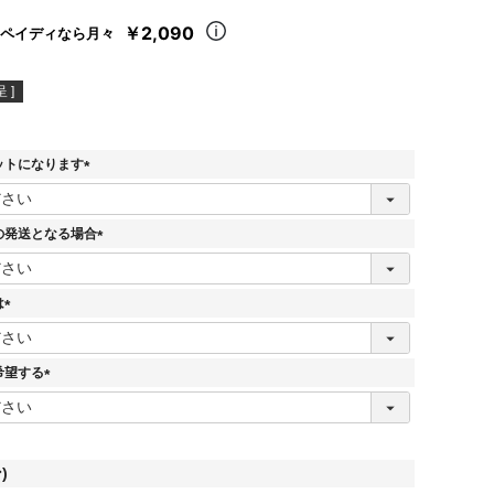
￥2,090
ペイディなら月々
 ]
ットになります
(
必
須
の発送となる場合
)
(
必
須
は
)
(
必
須
希望する
)
(
必
須
)
)