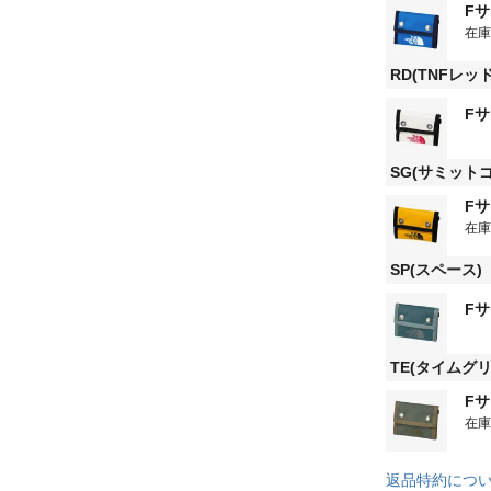
F
在
RD(TNFレ
F
SG(サミット
F
在
SP(スペース)
F
TE(タイムグリ
F
在
返品特約につ