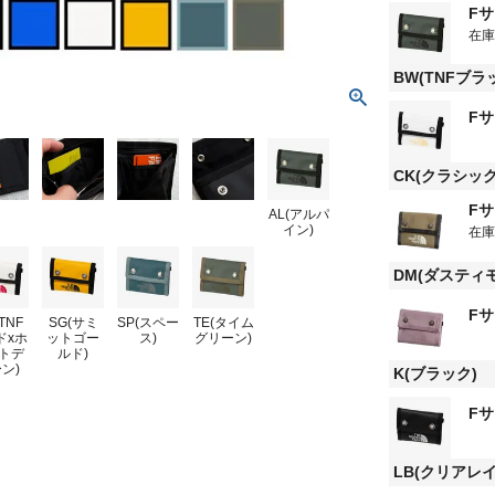
F
在
BW(TNFブラ
F
CK(クラシッ
F
AL(アルパ
イン)
在
DM(ダスティ
F
TNF
SG(サミ
SP(スペー
TE(タイム
ドxホ
ットゴー
ス)
グリーン)
トデ
ルド)
ン)
K(ブラック)
F
LB(クリアレ