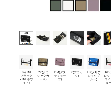
BW(TNF
CK(クラ
DM(ダス
K(ブラッ
LB(クリア
RD(
ブラック
シックカ
ティモー
ク)
レイクブ
レッ
xTNFホワ
ーキ)
ブ)
ルー)
ワイ
イト)
ュー