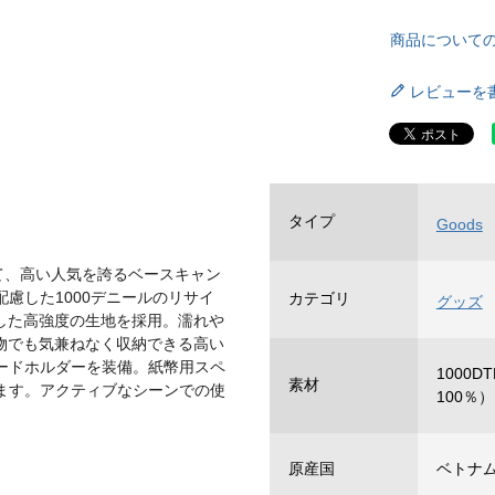
商品について
レビューを
タイプ
Goods
として、高い人気を誇るベースキャン
慮した1000デニールのリサイ
カテゴリ
グッズ
した高強度の生地を採用。濡れや
物でも気兼ねなく収納できる高い
ードホルダーを装備。紙幣用スペ
1000
素材
ます。アクティブなシーンでの使
100％）
原産国
ベトナ