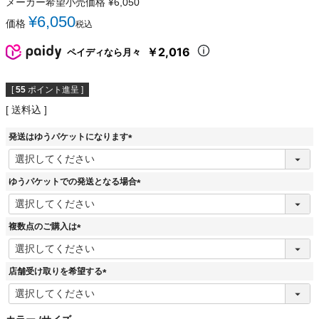
メーカー希望小売価格
¥
6,050
¥
6,050
価格
税込
￥2,016
ペイディなら月々
[
55
ポイント進呈 ]
送料込
発送はゆうパケットになります
(
必
須
ゆうパケットでの発送となる場合
)
(
必
須
複数点のご購入は
)
(
必
須
店舗受け取りを希望する
)
(
必
須