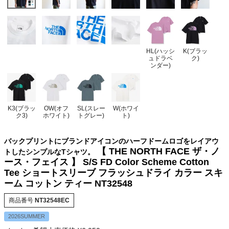
HL(ハッシ
K(ブラッ
ュドラベ
ク)
ンダー)
K3(ブラッ
OW(オフ
SL(スレー
W(ホワイ
ク3)
ホワイト)
トグレー)
ト)
バックプリントにブランドアイコンのハーフドームロゴをレイアウ
【 THE NORTH FACE ザ・ノ
トしたシンプルなTシャツ。
ース・フェイス 】 S/S FD Color Scheme Cotton
Tee ショートスリーブ フラッシュドライ カラー スキ
ーム コットン ティー NT32548
商品番号
NT32548EC
2026SUMMER