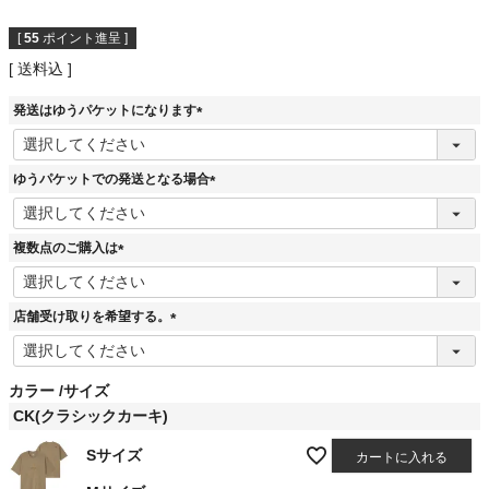
[
55
ポイント進呈 ]
送料込
発送はゆうパケットになります
(
必
須
ゆうパケットでの発送となる場合
)
(
必
須
複数点のご購入は
)
(
必
須
店舗受け取りを希望する。
)
(
必
須
カラー
サイズ
)
CK(クラシックカーキ)
Sサイズ
カートに入れる