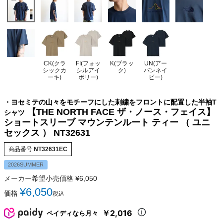
CK(クラ
FI(フォッ
K(ブラッ
UN(アー
シックカ
シルアイ
ク)
バンネイ
ーキ)
ボリー)
ビー)
・ヨセミテの山々をモチーフにした刺繍をフロントに配置した半袖T
【THE NORTH FACE ザ・ノース・フェイス】
シャツ
ショートスリーブ マウンテンルート ティー （ ユニ
セックス ） NT32631
商品番号
NT32631EC
2026SUMMER
メーカー希望小売価格
¥
6,050
¥
6,050
価格
税込
￥2,016
ペイディなら月々