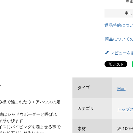
在
申し
返品特約につ
商品について
レビューを
ツ
タイプ
Men
み機で編まれたウエアハウスの定
カテゴリ
トップ
生地はシャドウボーダーと呼ばれ
が浮かびます。
イスにパイピングを噛ませる事で
素材
綿 100