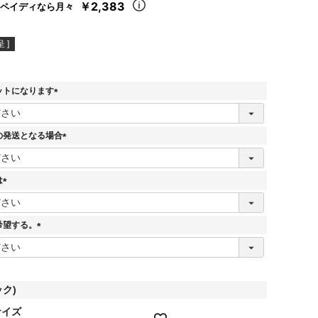
￥2,383
ペイディなら月々
 ]
ットになります
(
必
須
の発送となる場合
)
(
必
須
は
)
(
必
須
希望する。
)
(
必
須
)
ック)
サイズ