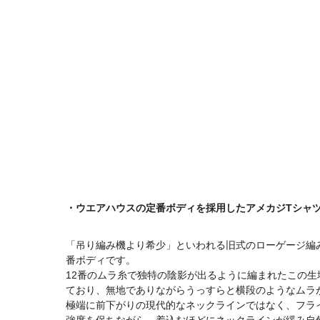
・ウエアハウスの定番ボディを採用したアメカジTシャ
「吊り編み機より希少」といわれる旧式のローゲージ編
番ボディです。
12番のムラ糸で独特の陰影が出るように編まれたこの
ており、無地でありながらうっすらと横段のようなムラ
極端に前下がりの現代的なネックラインではなく、フラ