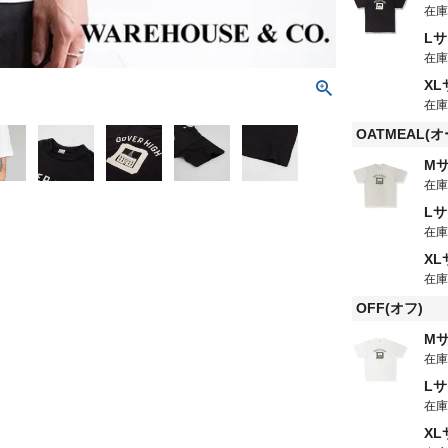
在
L
在
X
在
OATMEAL(
M
在
L
在
X
在
OFF(オフ)
M
在
L
在
X