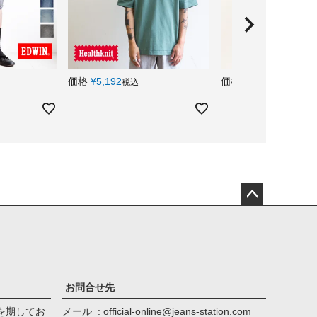
価格
¥
5,192
価格
¥
55,000
税込
税込
ペー
ジト
ップ
へ
お問合せ先
を期してお
メール
official-online@jeans-station.com