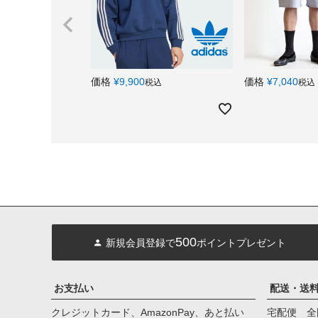
価格
¥
9,900
価格
¥
7,040
税込
税込
500
新規会員登録で
ポイントプレゼント
お支払い
配送・送
クレジットカード、AmazonPay、あと払い
宅配便 全