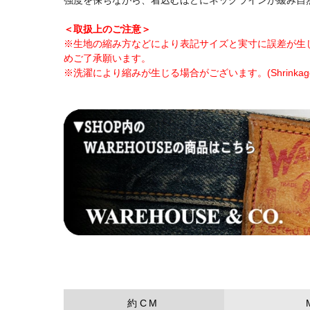
強度を保ちながら、着込むほどにネックラインが緩み自
＜取扱上のご注意＞
※生地の縮み方などにより表記サイズと実寸に誤差が生
めご了承願います。
※洗濯により縮みが生じる場合がございます。(Shrinkage after
約CM