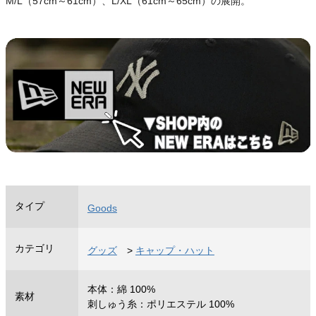
M/L（57cm～61cm）、L/XL（61cm～65cm）の展開。
タイプ
Goods
カテゴリ
グッズ
>
キャップ・ハット
本体：綿 100%
素材
刺しゅう糸：ポリエステル 100%