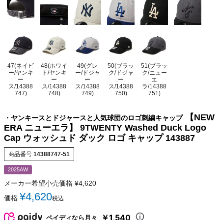
47(ネイビ
48(ホワイ
49(グレ
50(ブラッ
51(ブラッ
ー/ヤンキ
ト/ヤンキ
ー/ドジャ
ク/ドジャ
ク/ニュー
ー
ー
ー
ー
エ
ス/14388
ス/14388
ス/14388
ス/14388
ラ/14388
747)
748)
749)
750)
751)
【NEW
・ヤンキースとドジャースと人気球団のロゴ刺繍キャップ
ERA ニューエラ】 9TWENTY Washed Duck Logo
Cap ウォッシュド ダック ロゴ キャップ 143887
商品番号
14388747-51
2025AW
メーカー希望小売価格
¥
4,620
¥
4,620
価格
税込
￥1,540
ペイディなら月々