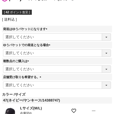
[
42
ポイント進呈 ]
送料込
発送はゆうパケットになります
(
必
須
ゆうパケットでの発送となる場合
)
(
必
須
複数点のご購入は
)
(
必
須
店舗受け取りを希望する。
)
(
必
須
カラー
サイズ
)
47(ネイビー/ヤンキース/14388747)
Lサイズ(M/L)
—
在庫切れ