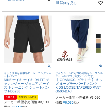
詳細を見る
涼しく快適な着用感のトレーニングショ
どんなシーンにも対応可能なルーズシル
ートパンツ
エットのKIDS七分丈パンツです。
NIKE ナイキ ナイキ Dri-FIT チ
【 GRAMICCI グラミチ 】 キッ
ャレンジャー ジュニア ボーイ
ズ ルーズテーパード パンツ
ズ トレーニング ショートパン
KIDS LOOSE TAPERED PANT
ツ FD0238
G503-BJ-J
メーカー希望小売価格
¥
6,050
SALE！
2025SUMMER
メーカー希望小売価格
¥
3,190
価格
¥
6,050
税込
価格
¥
2,552