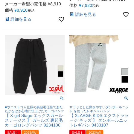
メーカー希望小売価格
¥
8,910
価格
¥
7,920
税込
価格
¥
8,910
税込
詳細を見る
詳細を見る
■ウエストゴム仕様の裏起毛仕様であた
サラッとした動きやすいダンボールニッ
たかなはき心地に仕上げたカーゴパンツ
ト を使ったレギンスパンツ
【 X-girl Stage エックスガール
【 XLARGE KIDS エクストララ
ステージス 】 ガールズ 裏起毛
ージ キッズ 】 ダンボールニッ
カーゴロングパンツ 9234106
トレギパン 9433107
SALE！
2023AW
SALE！
2023AW