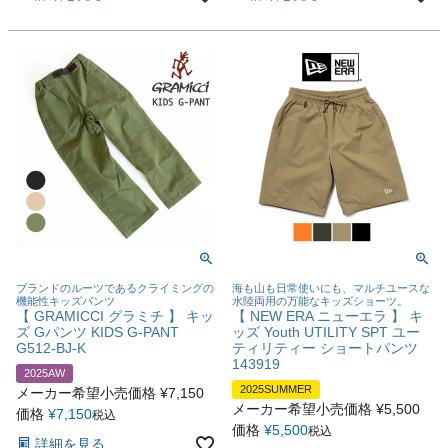
ブランドのルーツであるクライミングの
海も山も日常使いにも、マルチユースな
機能性キッズパンツ
水陸両用の万能なキッズショーツ。
【 GRAMICCI グラミチ 】 キッ
【 NEW ERA ニューエラ 】 キ
ズ Gパンツ KIDS G-PANT
ッズ Youth UTILITY SPT ユー
G512-BJ-K
ティリティー ショートパンツ
143919
2025AW
2025SUMMER
メーカー希望小売価格
¥
7,150
メーカー希望小売価格
¥
5,500
価格
¥
7,150
税込
価格
¥
5,500
税込
詳細を見る