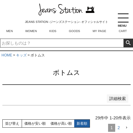
商品番号/JANコード
JEANS STATION -ジーンズステーション- オフィシャルサイト
MENU
並び順
MEN
WOMEN
KIDS
GOODS
MY PAGE
CART
新着順
登録順
価格が安い順
価格が高い順
HOME
キッズ
ボトムス
優先度順
レビュー順
ボトムス
キーワードヒット順
検索
詳細検索
29
件中
1
-
20
件表示
並び替え
価格が安い順
価格が高い順
新着順
1
2