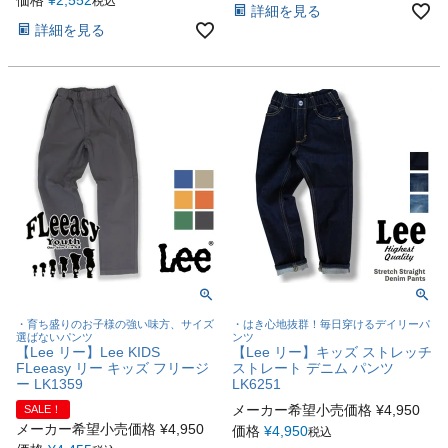
税込
詳細を見る
詳細を見る
・育ち盛りのお子様の強い味方、サイズ
・はき心地抜群！毎日穿けるデイリーパ
選ばないパンツ
ンツ
【Lee リー】Lee KIDS
【Lee リー】キッズ ストレッチ
FLeeasy リー キッズ フリージ
ストレート デニム パンツ
ー LK1359
LK6251
メーカー希望小売価格
¥
4,950
SALE！
メーカー希望小売価格
¥
4,950
価格
¥
4,950
税込