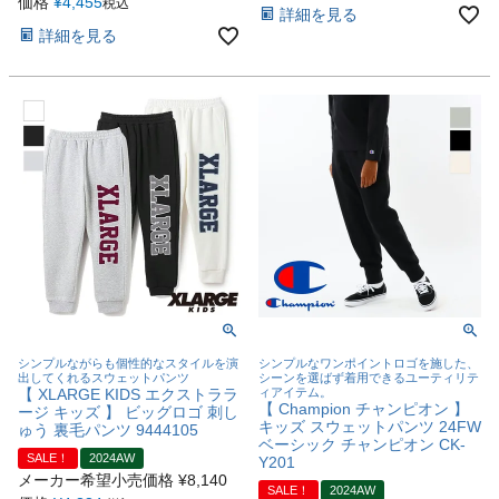
価格
¥
4,455
税込
詳細を見る
詳細を見る
シンプルながらも個性的なスタイルを演
シンプルなワンポイントロゴを施した、
出してくれるスウェットパンツ
シーンを選ばず着用できるユーティリテ
【 XLARGE KIDS エクストララ
ィアイテム。
【 Champion チャンピオン 】
ージ キッズ 】 ビッグロゴ 刺し
キッズ スウェットパンツ 24FW
ゅう 裏毛パンツ 9444105
ベーシック チャンピオン CK-
SALE！
2024AW
Y201
メーカー希望小売価格
¥
8,140
SALE！
2024AW