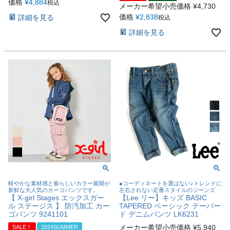
価格
¥
4,884
税込
メーカー希望小売価格
¥
4,730
価格
¥
2,838
詳細を見る
税込
詳細を見る
軽やかな素材感と春らしいカラー展開が
●コーディネートを選ばない♪トレンドに
新鮮な大人気のカーゴパンツです。
左右されない定番スタイルのジーンズ
【 X-girl Stages エックスガー
【Lee リー】キッズ BASIC
ル ステージス 】 防汚加工 カー
TAPERED ベーシック テーパー
ゴパンツ 9241101
ド デニムパンツ LK6231
メーカー希望小売価格
¥
5,940
SALE！
2024SUMMER