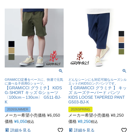
GRAMICCI定番をベースに、快適で元気
どんなシーンにも対応可能なルーズシル
に遊べる子供用Gショーツ。
エットのKIDSロングパンツです。
【GRAMICCI グラミチ】 KIDS
【 GRAMICCI グラミチ 】 キッ
G-SHORT キッズ Gショーツ
ズ ルーズテーパード パンツ
〈100cm～130cm〉 G511-BJ-
KIDS LOOSE TAPERED PANT
K
G503-BJ-K
2026SUMMER
2026SPRING
メーカー希望小売価格
¥
6,050
メーカー希望小売価格
¥
8,250
価格
¥
6,050
価格
¥
8,250
税込
税込
詳細を見る
詳細を見る