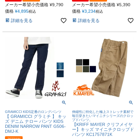
メーカー希望小売価格
¥
9,790
メーカー希望小売価格
¥
5,390
価格
¥
4,895
価格
¥
3,234
税込
税込
詳細を見る
詳細を見る
GRAMICCI KIDS定番のロングパンツ
伸縮性に特化した極上ストレッチ素材で
【 GRAMICCI グラミチ 】 キッ
毎日穿きたいマイニチシリーズのクロッ
プドパンツ。
ズ デニム ナロー パンツ KIDS
【KRIFF MAYER クリフメイヤ
DENIM NARROW PANT G506-
ー】キッズ マイニチクロップド
DMJ-K
パンツ KC1757871K
2023AW