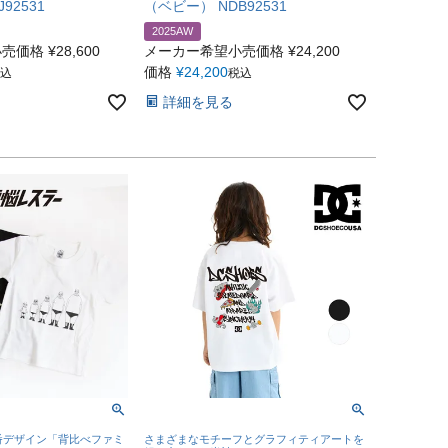
92531
（ベビー） NDB92531
2025AW
小売価格
¥
28,600
メーカー希望小売価格
¥
24,200
価格
¥
24,200
込
税込
詳細を見る
番デザイン「背比べファミ
さまざまなモチーフとグラフィティアートを