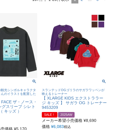
の観光シンボルキャラクタ
スランテッドOGゴリラのサガラワッペンが
さんのイラストを配置した
映えるトレーナー
【 XLARGE KIDS エクストララー
H FACE ザ・ノース・
ジ キッズ 】 サガラ OG トレーナー
ングスリーブ シレト
9453209
（ キッズ ）
SALE！
2025AW
メーカー希望小売価格
¥
8,690
価格
¥
6,083
税込
小売価格
¥
5,170