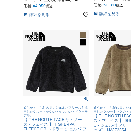
価格
¥
4,180
税込
価格
¥
4,950
税込
詳細を見る
詳細を見る
柔らかく、毛足の長いシェルパフリースを採
柔らかく、毛足の長いシ
用したクルーネックのトップスのトドラーモ
用したクルーネックのト
デル。
【 THE NORTH F
【 THE NORTH FACE ザ・ノー
ス・フェイス 】 SHE
ス・フェイス 】 T SHERPA
CR シェルパ フリー
FLEECE CR トドラー シェルパ フ
ッズ） NAJ72554