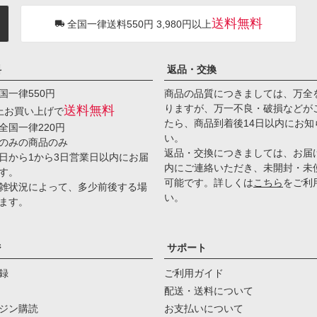
送料無料
全国一律送料550円 3,980円以上
料
返品・交換
国一律550円
商品の品質につきましては、万全
りますが、万一不良・破損などが
送料無料
以上お買い上げで
たら、商品到着後14日以内にお知
全国一律220円
い。
のみの商品のみ
返品・交換につきましては、お届
日から1から3日営業日以内にお届
内にご連絡いただき、未開封・未
す。
可能です。詳しくは
こちら
をご利
雑状況によって、多少前後する場
い。
ます。
ジ
サポート
録
ご利用ガイド
配送・送料について
ジン購読
お支払いについて