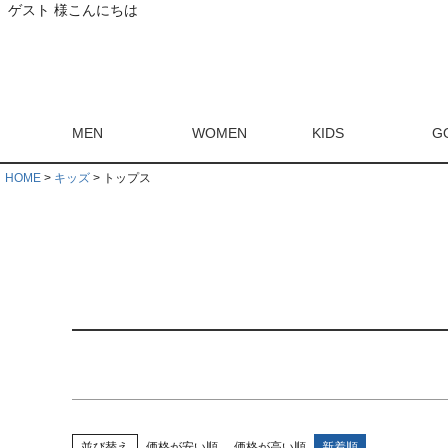
カラー
ゲスト 様こんにちは
ホワイト
ブラック
グレー
ベージュ
レ
ブラウン
グリーン
ブルー
パープル
ピ
マルチ
サイズ
Sサイズ
Mサイズ
Lサイズ
XLサイズ
フ
MEN
WOMEN
KIDS
G
シーズン
HOME
キッズ
トップス
2025AW
2025SUMMER
2024AW
2024SP
タグ
RECOMMEND ITEM
並び替え
価格が安い順
価格が高い順
新着順