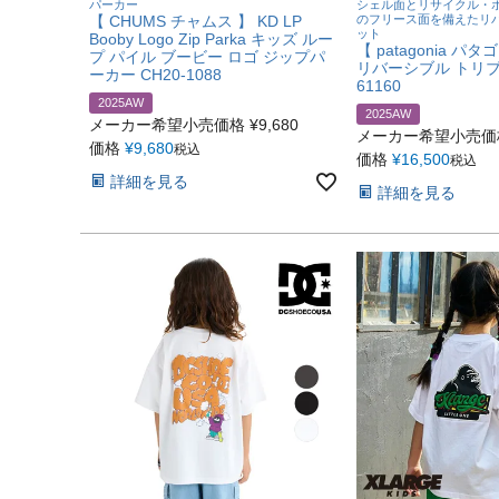
パーカー
シェル面とリサイクル・ポ
【 CHUMS チャムス 】 KD LP
のフリース面を備えたリ
ット
Booby Logo Zip Parka キッズ ルー
【 patagonia パ
プ パイル ブービー ロゴ ジップパ
リバーシブル トリ
ーカー CH20-1088
61160
2025AW
2025AW
メーカー希望小売価格
¥
9,680
メーカー希望小売価
価格
¥
9,680
税込
価格
¥
16,500
税込
詳細を見る
詳細を見る