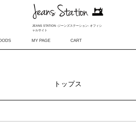
新着順
登録順
価格が安
ッド
イエロー
オレンジ
キーワードヒット順
ンク
ゴールド
シルバー
JEANS STATION -ジーンズステーション- オフィシ
ャルサイト
リーサイズ
OODS
MY PAGE
CART
検索
RING
2023AW
SALE
トップス
検索