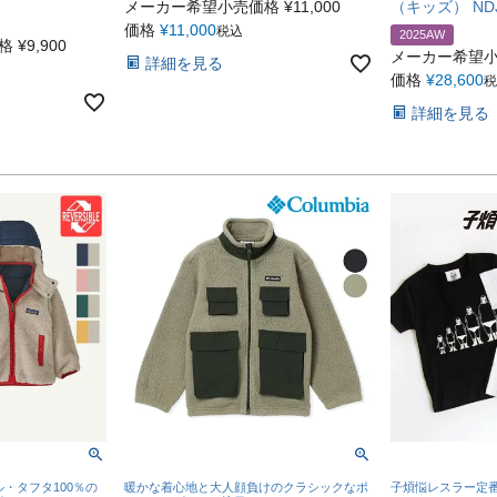
メーカー希望小売価格
¥
11,000
（キッズ） NDJ
価格
¥
11,000
税込
2025AW
格
¥
9,900
メーカー希望
詳細を見る
価格
¥
28,600
税
詳細を見る
・タフタ100％の
暖かな着心地と大人顔負けのクラシックなポ
子煩悩レスラー定