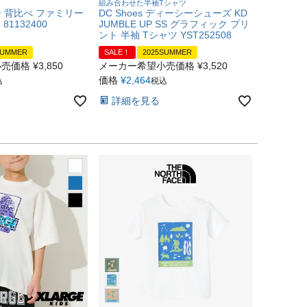
組み合わせた半袖Tシャツ
 背比べ ファミリー
DC Shoes ディーシーシューズ KD
81132400
JUMBLE UP SS グラフィック プリ
ント 半袖 Tシャツ YST252508
SUMMER
SALE！
2025SUMMER
小売価格
¥
3,850
メーカー希望小売価格
¥
3,520
価格
¥
2,464
込
税込
詳細を見る