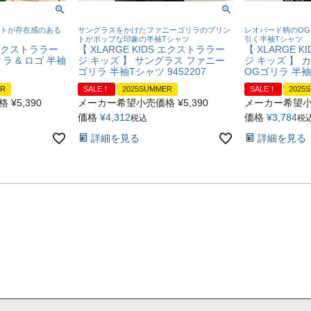
ントが存在感のある
サングラスをかけたファニーゴリラのプリン
レオパード柄のO
トがポップな印象の半袖Tシャツ
引く半袖Tシャツ
S エクストララー
【 XLARGE KIDS エクストララー
【 XLARGE 
ラ & ロゴ 半袖
ジ キッズ 】 サングラス ファニー
ジ キッズ 】 
ゴリラ 半袖Tシャツ 9452207
OGゴリラ 半袖T
ER
SALE！
2025SUMMER
SALE！
2025
格
¥
5,390
メーカー希望小売価格
¥
5,390
メーカー希望
価格
¥
4,312
価格
¥
3,784
税込
税
詳細を見る
詳細を見る