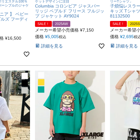
リエステル100％
ケットデザインに注目
リーTシャツ」
バーシブルのジャケ
Columbia コロンビア ジャスパー
子煩悩レスラー
リッジ ペブルド フリース フルジッ
キッズ Tシャツ 
タゴニア 】 ベビー
プ ジャケット AY9024
81132500
ブルズ フーディ
SALE！
2025AW
SALE！
2025
メーカー希望小売価格
¥
7,150
メーカー希望
価格
¥
5,005
価格
¥
2,695
税込
税
格
¥
16,500
詳細を見る
詳細を見る