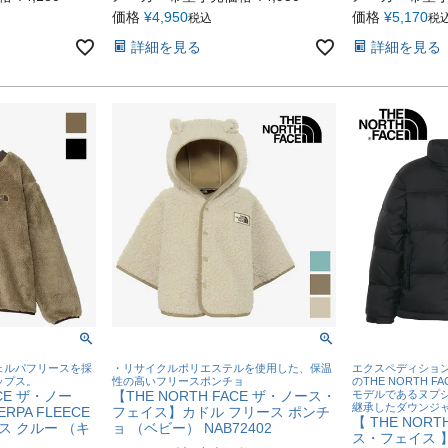
価格
¥
4,950
価格
¥
5,170
税込
税
詳細を見る
詳細を見る
ェルパフリースを採
・リサイクルポリエステルを使用した、保温
エクスペディション
ップス。
性の高いフリースポンチョ
のTHE NORTH 
ACE ザ・ノー
【THE NORTH FACE ザ・ノース・
モデルであるヌプ
継承したダウンジ
RPA FLEECE
フェイス】カドル フリース ポンチ
【 THE NORT
ス クルー （キ
ョ （ベビー） NAB72402
ス・フェイス 