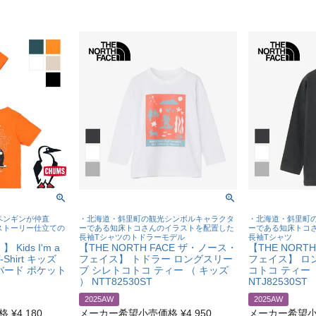
ペンギンが仲直
・北海道・斜里町の観光シンボルキャラクタ
・北海道・斜里町
ストーリー仕立ての
ーである知床トコさんのイラストを配置した
ーである知床トコ
長袖Tシャツのトドラーモデル
長袖Tシャツ
Kids I'm a
【THE NORTH FACE ザ・ノース・
【THE NORT
 T-Shirt キッズ
フェイス】 トドラー ロングスリー
フェイス】 ロ
バード ポケット
ブ シレトコトコ ティー （ キッズ
コトコ ティー 
） NTT82530ST
NTJ82530ST
2025AW
2025AW
格
¥
4,180
メーカー希望小売価格
¥
4,950
メーカー希望