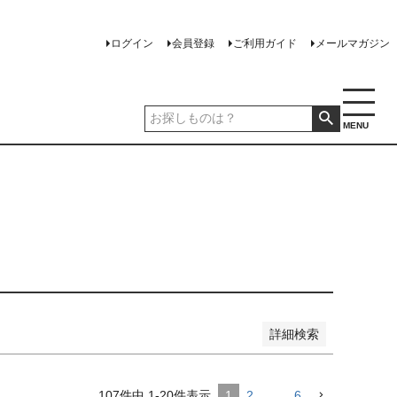
い順
価格が高い順
優先度順
レビュー順
ログイン
会員登録
ご利用ガイド
メールマガジン
MENU
詳細検索
107
件中
1
-
20
件表示
1
2
…
6