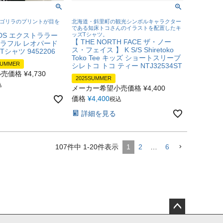
Gゴリラのプリントが目を
北海道・斜里町の観光シンボルキャラクター
である知床トコさんのイラストを配置したキ
KIDS エクストララー
ッズTシャツ。
【 THE NORTH FACE ザ・ノー
カラフル レオパード
ス・フェイス 】 K S/S Shiretoko
シャツ 9452206
Toko Tee キッズ ショートスリーブ
SUMMER
シレトコ トコ ティー NTJ32534ST
小売価格
¥
4,730
2025SUMMER
込
メーカー希望小売価格
¥
4,400
価格
¥
4,400
税込
詳細を見る
107
件中
1
-
20
件表示
1
2
…
6
ペー