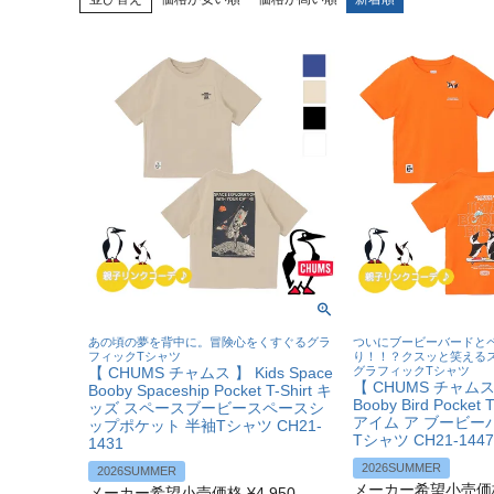
あの頃の夢を背中に。冒険心をくすぐるグラ
ついにブービーバードと
フィックTシャツ
り！！？クスッと笑える
【 CHUMS チャムス 】 Kids Space
グラフィックTシャツ
【 CHUMS チャムス 】 
Booby Spaceship Pocket T-Shirt キ
Booby Bird Pocket
ッズ スペースブービースペースシ
アイム ア ブービー
ップポケット 半袖Tシャツ CH21-
Tシャツ CH21-1447
1431
2026SUMMER
2026SUMMER
メーカー希望小売価
メーカー希望小売価格
¥
4,950