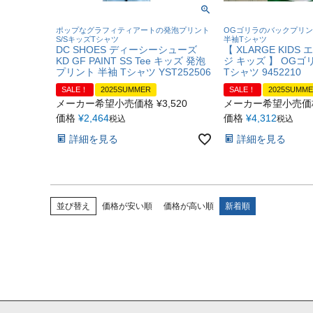
ポップなグラフィティアートの発泡プリント
OGゴリラのバックプリ
S/SキッズTシャツ
半袖Tシャツ
DC SHOES ディーシーシューズ
【 XLARGE KID
KD GF PAINT SS Tee キッズ 発泡
ジ キッズ 】 OGゴリ
プリント 半袖 Tシャツ YST252506
Tシャツ 9452210
SALE！
2025SUMMER
SALE！
2025SUMM
メーカー希望小売価格
¥
3,520
メーカー希望小売価
価格
¥
2,464
価格
¥
4,312
税込
税込
詳細を見る
詳細を見る
並び替え
価格が安い順
価格が高い順
新着順