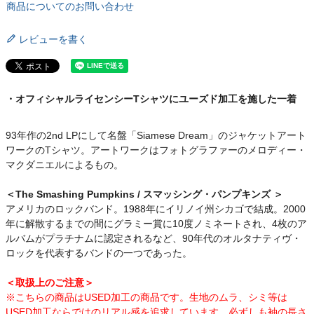
商品についてのお問い合わせ
レビューを書く
・オフィシャルライセンシーTシャツにユーズド加工を施した一着
93年作の2nd LPにして名盤「Siamese Dream」のジャケットアート
ワークのTシャツ。アートワークはフォトグラファーのメロディー・
マクダニエルによるもの。
＜The Smashing Pumpkins / スマッシング・パンプキンズ ＞
アメリカのロックバンド。1988年にイリノイ州シカゴで結成。2000
年に解散するまでの間にグラミー賞に10度ノミネートされ、4枚のア
ルバムがプラチナムに認定されるなど、90年代のオルタナティヴ・
ロックを代表するバンドの一つであった。
＜取扱上のご注意＞
※こちらの商品はUSED加工の商品です。生地のムラ、シミ等は
USED加工ならではのリアル感を追求しています。必ずしも袖の長さ