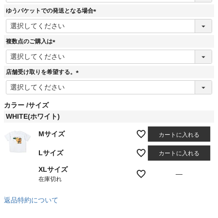
須
ゆうパケットでの発送となる場合
)
(
必
須
複数点のご購入は
)
(
必
須
店舗受け取りを希望する。
)
(
必
須
カラー
サイズ
)
WHITE(ホワイト)
Mサイズ
カートに入れる
Lサイズ
カートに入れる
XLサイズ
—
在庫切れ
返品特約について