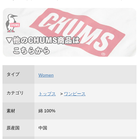
タイプ
Women
カテゴリ
トップス
>
ワンピース
素材
綿 100%
原産国
中国