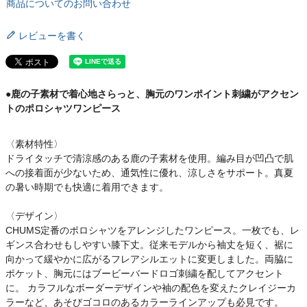
商品についてのお問い合わせ
レビューを書く
●鹿の子素材で着心地さらっと、胸元のワンポイント刺繍がアクセン
トのポロシャツワンピース
〈素材特性〉
ドライタッチで清涼感のある鹿の子素材を使用。編み目が凹凸で肌
への接着面が少ないため、通気性に優れ、涼しさをサポート。真夏
の暑い時期でも快適に着用できます。
〈デザイン〉
CHUMS定番のポロシャツをアレンジしたワンピース。一枚でも、レ
ギンス合わせもしやすい膝下丈。従来モデルから袖丈を短く、裾に
向かって緩やかに広がるフレアシルエットに変更しました。両脇に
ポケット、胸元にはブービーバードロゴ刺繍を配してアクセント
に。 カラフルなボーダーデザインや袖の配色を変えたクレイジーカ
ラーなど、あそびゴコロのあるカラーラインアップも必見です。