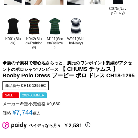
C075(Nav
y Crazy)
K001(Bla
K042(Bla
M111(Gre
W011(Whi
ck)
ck/Rainbo
en/Yellow
te/Navy)
w)
)
◆鹿の子素材で着心地さらっと、胸元のワンポイント刺繍がアクセ
【 CHUMS チャムス 】
ントのポロシャツワンピース
Booby Polo Dress ブービー ポロ ドレス CH18-1295
商品番号
CH18-1295EC
SALE！
2024SUMMER
メーカー希望小売価格
¥
9,680
¥
7,744
価格
税込
￥2,581
ペイディなら月々