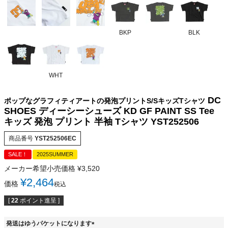
BKP
BLK
WHT
DC
ポップなグラフィティアートの発泡プリントS/SキッズTシャツ
SHOES ディーシーシューズ KD GF PAINT SS Tee
キッズ 発泡 プリント 半袖 Tシャツ YST252506
商品番号
YST252506EC
SALE！
2025SUMMER
メーカー希望小売価格
¥
3,520
¥
2,464
価格
税込
[
22
ポイント進呈 ]
発送はゆうパケットになります