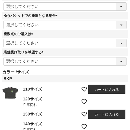
(
必
須
ゆうパケットでの発送となる場合
)
(
必
須
複数点のご購入は
)
(
必
須
店舗受け取りを希望する
)
(
必
須
カラー
サイズ
)
BKP
110サイズ
カートに入れる
120サイズ
—
在庫切れ
130サイズ
カートに入れる
140サイズ
—
在庫切れ