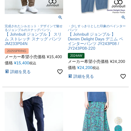
完成されたシルエット・デザインで魅せ
・少しすっきりとした印象のペインター
るジョンブルのスナッグパンツ。
パンツ
【 Johnbull ジョンブル 】 スリ
【 Johnbull ジョンブル 】
ム ストレッチ スナッグ パンツ
Denim Delight Days デニム ペ
JM233P04N
インターパンツ JY243P08 /
JY243P08-220
2025SPRING
2024AW
メーカー希望小売価格
¥
15,400
メーカー希望小売価格
¥
24,200
価格
¥
15,400
税込
価格
¥
24,200
税込
詳細を見る
詳細を見る