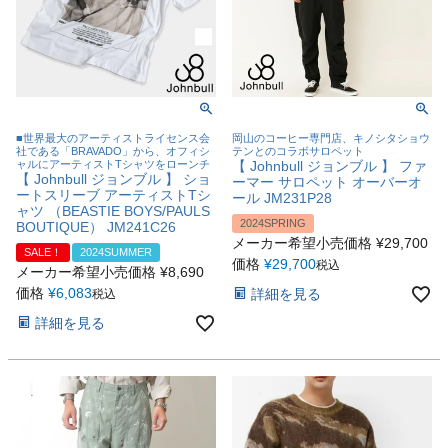
■世界最大のアーティストライセンス会
岡山のコーヒー専門店、キノシタショウ
社である「BRAVADO」から、オフィシ
テンとのコラボサロペット
ャルにアーティストTシャツをローンチ
【 Johnbull ジョンブル 】 ファ
【 Johnbull ジョンブル 】 ショ
ーマー サロペット オーバーオ
ートスリーブ アーティストTシ
ール JM231P28
ャツ （BEASTIE BOYS/PAULS
2024SPRING
BOUTIQUE） JM241C26
メーカー希望小売価格
¥
29,700
SALE！
2024SUMMER
価格
¥
29,700
税込
メーカー希望小売価格
¥
8,690
価格
¥
6,083
詳細を見る
税込
詳細を見る