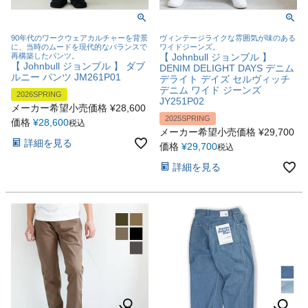
90年代のワークウェアカルチャーを背景
ヴィンテージライクな雰囲気が味のある
に、当時のムードを現代的なバランスで
ワイドジーンズ。
再構築したパンツ。
【 Johnbull ジョンブル 】
【 Johnbull ジョンブル 】 ダブ
DENIM DELIGHT DAYS デニム
ルニー パンツ JM261P01
デライト デイズ セルヴィッチ
デニム ワイド ジーンズ
2026SPRING
JY251P02
メーカー希望小売価格
¥
28,600
2025SPRING
価格
¥
28,600
税込
メーカー希望小売価格
¥
29,700
詳細を見る
価格
¥
29,700
税込
詳細を見る