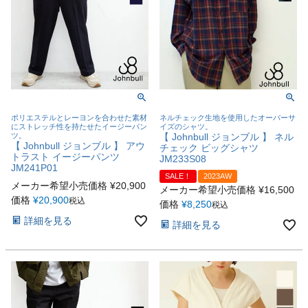
ポリエステルとレーヨンを合わせた素材
ネルチェック生地を使用したオーバーサ
にストレッチ性を持たせたイージーパン
イズのシャツ。
ツ。
【 Johnbull ジョンブル 】 ネル
【 Johnbull ジョンブル 】 アウ
チェック ビッグシャツ
トラスト イージーパンツ
JM233S08
JM241P01
SALE！
2023AW
メーカー希望小売価格
¥
20,900
メーカー希望小売価格
¥
16,500
価格
¥
20,900
税込
価格
¥
8,250
税込
詳細を見る
詳細を見る