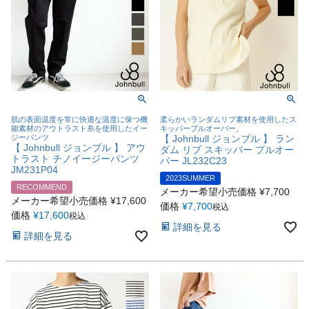
肌の表面温度を常に快適な温度に保つ機
柔らかいランダムリブ素材を使用したス
能素材のアウトラスト糸を使用したイー
キッパープルオーバー。
ジーパンツ
【 Johnbull ジョンブル 】 ラン
【 Johnbull ジョンブル 】 アウ
ダム リブ スキッパー プルオー
トラスト チノイージーパンツ
バー JL232C23
JM231P04
2023SUMMER
RECOMMEND
メーカー希望小売価格
¥
7,700
メーカー希望小売価格
¥
17,600
価格
¥
7,700
税込
価格
¥
17,600
税込
詳細を見る
詳細を見る