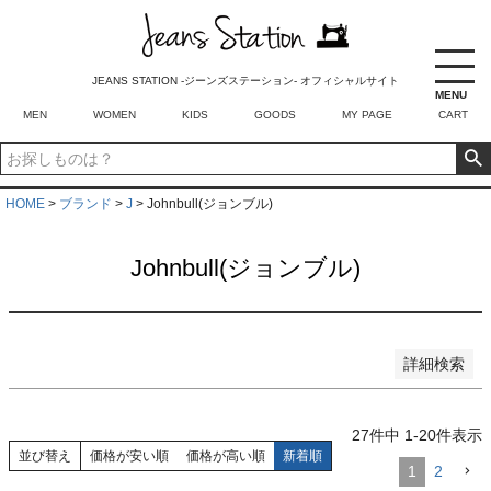
商品番号/JANコード
JEANS STATION -ジーンズステーション- オフィシャルサイト
MENU
並び順
MEN
WOMEN
KIDS
GOODS
MY PAGE
CART
新着順
登録順
価格が安い順
価格が高い順
HOME
ブランド
J
Johnbull(ジョンブル)
優先度順
レビュー順
Johnbull(ジョンブル)
キーワードヒット順
検索
詳細検索
27
件中
1
-
20
件表示
並び替え
価格が安い順
価格が高い順
新着順
1
2