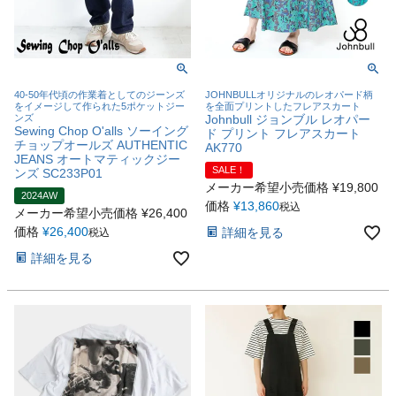
40-50年代頃の作業着としてのジーンズ
JOHNBULLオリジナルのレオパード柄
をイメージして作られた5ポケットジー
を全面プリントしたフレアスカート
ンズ
Johnbull ジョンブル レオパー
Sewing Chop O'alls ソーイング
ド プリント フレアスカート
チョップオールズ AUTHENTIC
AK770
JEANS オートマティックジー
SALE！
ンズ SC233P01
メーカー希望小売価格
¥
19,800
2024AW
価格
¥
13,860
税込
メーカー希望小売価格
¥
26,400
価格
¥
26,400
詳細を見る
税込
詳細を見る