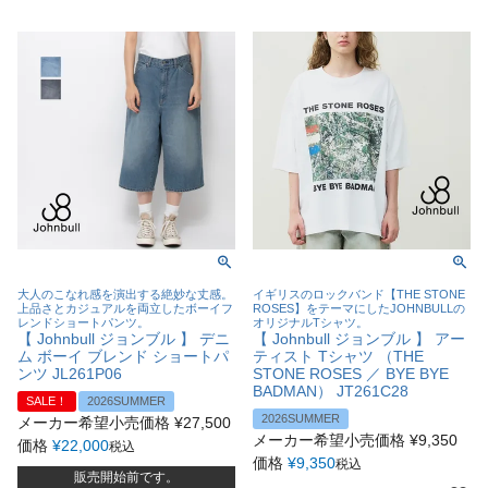
大人のこなれ感を演出する絶妙な丈感。
イギリスのロックバンド【THE STONE
上品さとカジュアルを両立したボーイフ
ROSES】をテーマにしたJOHNBULLの
レンドショートパンツ。
オリジナルTシャツ。
【 Johnbull ジョンブル 】 デニ
【 Johnbull ジョンブル 】 アー
ム ボーイ ブレンド ショートパ
ティスト Tシャツ （THE
ンツ JL261P06
STONE ROSES ／ BYE BYE
BADMAN） JT261C28
SALE！
2026SUMMER
2026SUMMER
メーカー希望小売価格
¥
27,500
メーカー希望小売価格
¥
9,350
価格
¥
22,000
税込
価格
¥
9,350
税込
販売開始前です。