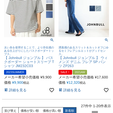
太い糸を使用することで、より存在感の
洒落感のあるスリット＆カットオフにゆ
ある仕上がりにしたバスクボーダートッ
るセミフレアシルエットがグッドセン
プス。
ス。
【 Johnbull ジョンブル 】 バス
【 Johnbull ジョンブル 】 ウィ
クボーダー ショートスリーブ T
メンズ デニム フレア 5P パン
シャツ JM232C03
ツ ZP263
2023SUMMER
SALE！
2021AW
メーカー希望小売価格
¥
9,900
メーカー希望小売価格
¥
17,600
価格
¥
9,900
価格
¥
12,320
税込
税込
詳細を見る
詳細を見る
27
件中
1
-
20
件表示
並び替え
価格が安い順
価格が高い順
新着順