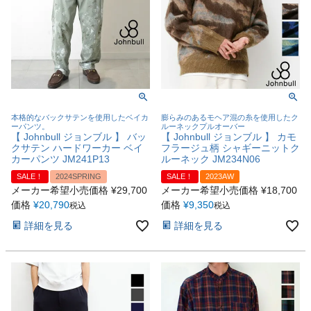
本格的なバックサテンを使用したベイカ
膨らみのあるモヘア混の糸を使用したク
ーパンツ。
ルーネックプルオーバー
【 Johnbull ジョンブル 】 バッ
【 Johnbull ジョンブル 】 カモ
クサテン ハードワーカー ベイ
フラージュ柄 シャギーニットク
カーパンツ JM241P13
ルーネック JM234N06
SALE！
2024SPRING
SALE！
2023AW
メーカー希望小売価格
¥
29,700
メーカー希望小売価格
¥
18,700
価格
¥
20,790
価格
¥
9,350
税込
税込
詳細を見る
詳細を見る