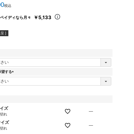
00
税込
￥5,133
ペイディなら月々
呈 ]
希望する
(
必
須
)
サイズ
—
庫切れ
サイズ
—
庫切れ