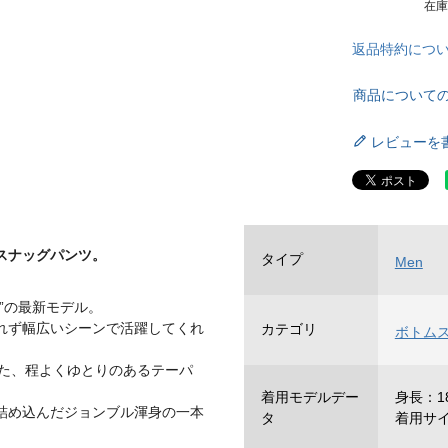
在
返品特約につ
商品について
レビューを
スナッグパンツ。
タイプ
Men
”の最新モデル。
れず幅広いシーンで活躍してくれ
カテゴリ
ボトム
した、程よくゆとりのあるテーパ
着用モデルデー
身長：18
詰め込んだジョンブル渾身の一本
タ
着用サ