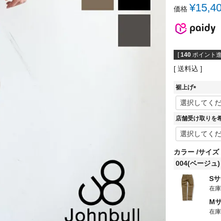
¥
15,4
価格
[
140
ポイント進
送料込
裾上げ
(
必
須
店舗受け取りを
)
カラー
サイズ
004(ベージュ)
S
在
M
在