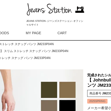
JEANS STATION -ジーンズステーション- オフィシ
ャルサイト
OODS
MY PAGE
CART
検索
ム ストレッチ スナッグ パンツ JM233P04N
ブル 】 スリム ストレッチ スナッグ パンツ JM233P04N
ストレッチ スナッグ パンツ JM233P04N
完成されたシ
【 Johnb
ンツ JM233
商品番号
JM23
2025SPRING
メーカー希望