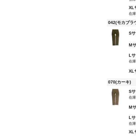
X
在
042(モカブラ
S
M
L
在
X
070(カーキ)
S
在
M
L
在
X