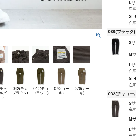
L
在
X
在
030(ブラック)
S
M
L
在
X
在
(チャ
042(モカ
042(モカ
070(カー
070(カー
ルグ
ブラウン)
ブラウン)
キ)
キ)
032(チャコー
ー)
S
在
M
L
在