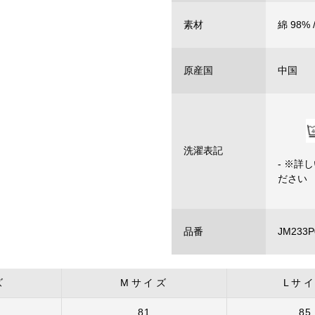
素材
綿 98%
原産国
中国
洗濯表記
- ※
ださい
品番
JM233P
ズ
Mサイズ
Lサ
81
85