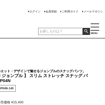
ログイン
会員登録
ご利用ガイド
メールマガジン
MENU
ルエット・デザインで魅せるジョンブルのスナッグパンツ。
ull ジョンブル 】 スリム ストレッチ スナッグ パ
P04N
3P04N-140
小売価格
¥
15,400