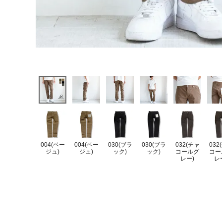
004(ベー
004(ベー
030(ブラ
030(ブラ
032(チャ
032
ジュ)
ジュ)
ック)
ック)
コールグ
コー
レー)
レ