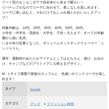
フード型のもこもこボアで頭全体から首まで暖かい！
リバーシブルなのでコーデに合わせて、着こなしを楽しめます。
コーデに挿し込むと、それだけでおしゃれ感とかわいらしさアッ
プ！
対象年齢は、10代、20代、30代、40代、50代、60代。
小学生・中学生・高校生・大学生、子供～大人まで、すべての年齢
層から熱い支持。
いまや冬の定番となった、ボリュームネックネックウォーマー「ニ
ンジャりん」
通学、通勤時のあたたかアイテムとしてはもちろん、遊び、お出か
け、キャンプなどのアウトドアにも映えるデザイン。
M・Lサイズ展開で家族やカップルと、色違いやリンクコーデが楽し
めます！
タイプ
Goods
カテゴリ
グッズ
>
ファッション雑貨