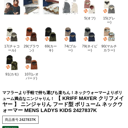
5(オフ)
15(グレ
ー)
17(チャコ
29(ブラウ
69(カー
74(ブル
79(ネイビ
90(マルチ
ール)
ン)
キ)
ー)
ー)
カラー)
91(カモ)
107(レオ
パード)
マフラーより手軽で持ち運びも楽ちん！ネックウォーマーよりボリ
【 KRIFF MAYER クリフメイ
ューム満点なニンジャりん！
ヤー 】 ニンジャりん フード型 ボリューム ネックウ
ォーマー MENS LADYS KIDS 2427837K
商品番号
2427837K