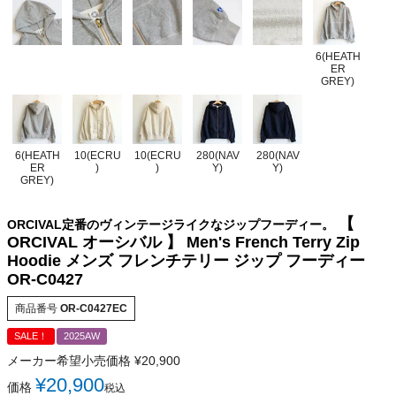
6(HEATH
ER
GREY)
6(HEATH
10(ECRU
10(ECRU
280(NAV
280(NAV
ER
)
)
Y)
Y)
GREY)
【
ORCIVAL定番のヴィンテージライクなジップフーディー。
ORCIVAL オーシバル 】 Men's French Terry Zip
Hoodie メンズ フレンチテリー ジップ フーディー
OR-C0427
商品番号
OR-C0427EC
SALE！
2025AW
メーカー希望小売価格
¥
20,900
¥
20,900
価格
税込