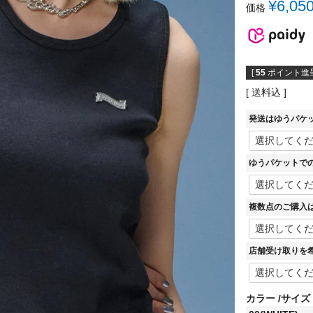
¥
6,05
価格
[
55
ポイント進呈
送料込
発送はゆうパケ
ゆうパケットで
複数点のご購入
店舗受け取りを
カラー
サイズ