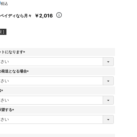
0
税込
￥2,016
ペイディなら月々
 ]
ットになります
(
必
須
の発送となる場合
)
(
必
須
は
)
(
必
須
希望する
)
(
必
須
)