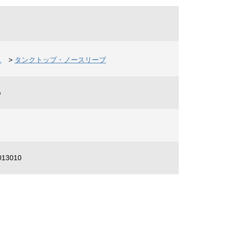
ス
>
タンクトップ・ノースリーブ
%
013010