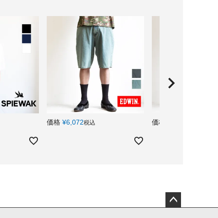
価格
¥
6,072
価格
¥
5,192
税込
税込
ペー