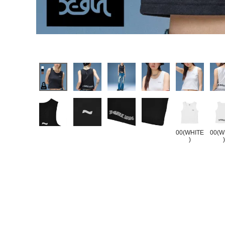
00(WHITE
00(W
)
)