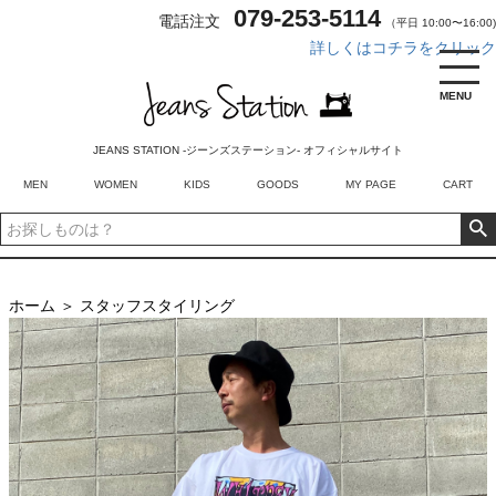
079-253-5114
電話注文
（平日 10:00〜16:00)
詳しくはコチラをクリック
MENU
JEANS STATION -ジーンズステーション- オフィシャルサイト
MEN
WOMEN
KIDS
GOODS
MY PAGE
CART
ホーム
＞
スタッフスタイリング